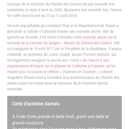
iconique de la mémoire du Chemin des Dames fut une nouvelle fois
vandalisée et mise à terre en 2006. Restaurée une nouvelle fois, l’œuvre
fut volée dans la nuit du 11 au 12 août 2014.
Un acte inqualifiable qui conduisit l’Etat et le Département de l’Aisne a
demandé à l’artiste s’il pouvait réaliser une nouvelle œuvre. Afin de
garantir sa sécurité, il fut choisi d’installer cette
nouvelle œuvre sur la
terrasse de la Caverne du Dragon – Musée du Chemin des Dames
. Elle
est inaugurée le 16 avril 2017 par le Président de la république, François
Hollande, en présence de Lionel Jospin, ancien Premier ministre, qui
ont également inauguré ce jour-là une
« trace » de l’œuvre à son
emplacement d’origine sur le plateau de Californie à Craonne
, où fut
chanté pour l’occasion la célèbre « Chanson de Craonne ». L’œuvre
singulière d’Haïm Kern a contribué à la reconnaissance du Chemin des
Dames parmi les hauts lieux de mémoire de la Première Guerre
mondiale.
Conte d’automne Axonais
A l’orée d’une grande et belle forêt, gisait une belle et
grande sculpture.