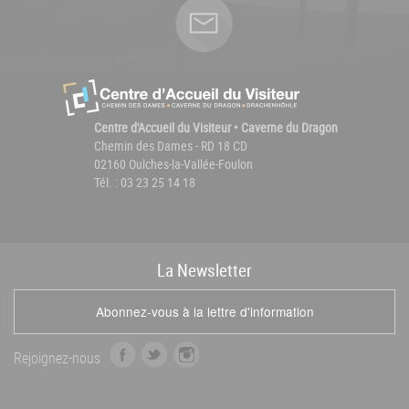
Centre d'Accueil du Visiteur • Caverne du Dragon
Chemin des Dames - RD 18 CD
02160 Oulches-la-Vallée-Foulon
Tél. : 03 23 25 14 18
La
News
letter
Abonnez-vous à la lettre d'information
f
t
i
Rejoignez-nous
a
w
n
c
i
s