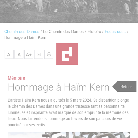
u
de
Navigation
Chemin des Dames
Le Chemin des Dames
Histoire
Focus sur...
Fil
Hommage à Haïm Kern
d'Ariane
A-
A
A+
Mémoire
Hommage à Haïm Kern
Retour
L’artiste Haïm Kern nous a quittés le 5 mars 2024. Sa disparition plonge
le Chemin des Dames dans une grande tristesse tant sa personnalité
lumineuse et inspirante avait marqué de son emprunte la mémoire des
lieux. Nous lui rendons hommage au travers de son parcours de vie
ponctué par ses écrits.