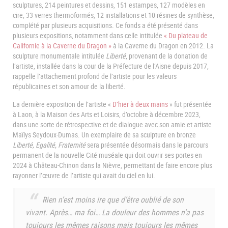
sculptures, 214 peintures et dessins, 151 estampes, 127 modèles en
cire, 33 verres thermoformés, 12 installations et 10 résines de synthèse,
complété par plusieurs acquisitions. Ce fonds a été présenté dans
plusieurs expositions, notamment dans celle intitulée
« Du plateau de
Californie à la Caverne du Dragon »
à la Caverne du Dragon en 2012. La
sculpture monumentale intitulée
Liberté
, provenant de la donation de
l’artiste, installée dans la cour de la Préfecture de l’Aisne depuis 2017,
rappelle l’attachement profond de l’artiste pour les valeurs
républicaines et son amour de la liberté.
La dernière exposition de l’artiste «
D’hier à deux mains
» fut présentée
à Laon, à la Maison des Arts et Loisirs, d’octobre à décembre 2023,
dans une sorte de rétrospective et de dialogue avec son amie et artiste
Maïlys Seydoux-Dumas. Un exemplaire de sa sculpture en bronze
Liberté, Egalité, Fraternité
sera présentée désormais dans le parcours
permanent de la nouvelle Cité muséale qui doit ouvrir ses portes en
2024 à Château-Chinon dans la Nièvre, permettant de faire encore plus
rayonner l’œuvre de l’artiste qui avait du ciel en lui.
Rien n’est moins ire que d’être oublié de son
vivant. Après… ma foi… La douleur des hommes n’a pas
toujours les mêmes raisons mais toujours les mêmes