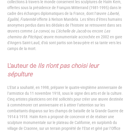
collections à travers le monde conservent les sculptures de Haïm Kern,
offertes sous la présidence de François Mitterrand (1981-1995) dans le
cadre des échanges diplomatiques de la France, dont l’œuvre
Liberté,
Egalité, Fraternité
offerte à Nelson Mandela. Les têtes d’êtres humains
anonymes perdus dans les dédales de l’histoire se retrouvent dans ses
œuvres comme
Le convoi
, ou
L’échelle de Jacob
ou encore
Les
chemins de Pitchipoï
, œuvre monumentale accrochée en 2002 en gare
d’Angers Saint-Laud, d’où sont partis son beau-père et sa tante vers les
camps de la mort.
L’auteur de
Ils n’ont pas choisi leur
sépulture
L’Etat a souhaité, en 1998, préparer le quatre-vingtième anniversaire de
l’armistice du 11 novembre 1918, sous le signe des arts et de la culture.
Cinq artistes plasticiens ont été sollicités pour créer une œuvre destinée
à commémorer cet anniversaire et à attirer l’attention sur les
combattants disparus sur les champs de bataille de la Grande Guerre de
1914 à 1918. Haïm Kern a proposé de concevoir et de réaliser une
sculpture monumentale sur le plateau de Californie, en surplomb du
village de Craonne, sur un terrain propriété de l’Etat et géré par l’Office