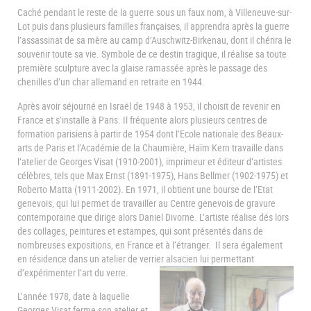
Caché pendant le reste de la guerre sous un faux nom, à Villeneuve-sur-
Lot puis dans plusieurs familles françaises, il apprendra après la guerre
l’assassinat de sa mère au camp d’Auschwitz-Birkenau, dont il chérira le
souvenir toute sa vie. Symbole de ce destin tragique, il réalise sa toute
première sculpture avec la glaise ramassée après le passage des
chenilles d’un char allemand en retraite en 1944.
Après avoir séjourné en Israël de 1948 à 1953, il choisit de revenir en
France et s’installe à Paris. Il fréquente alors plusieurs centres de
formation parisiens à partir de 1954 dont l’Ecole nationale des Beaux-
arts de Paris et l’Académie de la Chaumière, Haïm Kern travaille dans
l’atelier de Georges Visat (1910-2001), imprimeur et éditeur d’artistes
célèbres, tels que Max Ernst (1891-1975), Hans Bellmer (1902-1975) et
Roberto Matta (1911-2002). En 1971, il obtient une bourse de l’Etat
genevois, qui lui permet de travailler au Centre genevois de gravure
contemporaine que dirige alors Daniel Divorne. L’artiste réalise dés lors
des collages, peintures et estampes, qui sont présentés dans de
nombreuses expositions, en France et à l’étranger. Il sera également
en résidence dans un atelier de verrier alsacien lui permettant
d’expérimenter l’art du verre.
L’année 1978, date à laquelle
Georges Visat ferme son atelier et