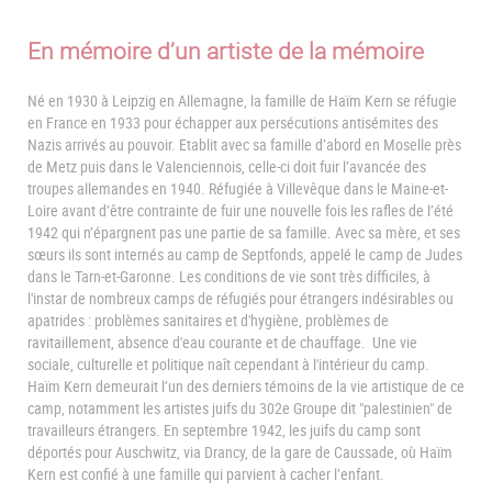
En mémoire d’un artiste de la mémoire
Né en 1930 à Leipzig en Allemagne, la famille de Haïm Kern se réfugie
en France en 1933 pour échapper aux persécutions antisémites des
Nazis arrivés au pouvoir. Etablit avec sa famille d’abord en Moselle près
de Metz puis dans le Valenciennois, celle-ci doit fuir l’avancée des
troupes allemandes en 1940. Réfugiée à Villevêque dans le Maine-et-
Loire avant d’être contrainte de fuir une nouvelle fois les rafles de l’été
1942 qui n’épargnent pas une partie de sa famille. Avec sa mère, et ses
sœurs ils sont internés au camp de Septfonds, appelé le camp de Judes
dans le Tarn-et-Garonne. Les conditions de vie sont très difficiles, à
l'instar de nombreux camps de réfugiés pour étrangers indésirables ou
apatrides : problèmes sanitaires et d'hygiène, problèmes de
ravitaillement, absence d'eau courante et de chauffage. Une vie
sociale, culturelle et politique naît cependant à l'intérieur du camp.
Haïm Kern demeurait l’un des derniers témoins de la vie artistique de ce
camp, notamment les artistes juifs du 302e Groupe dit "palestinien" de
travailleurs étrangers. En septembre 1942, les juifs du camp sont
déportés pour Auschwitz, via Drancy, de la gare de Caussade, où Haïm
Kern est confié à une famille qui parvient à cacher l’enfant.