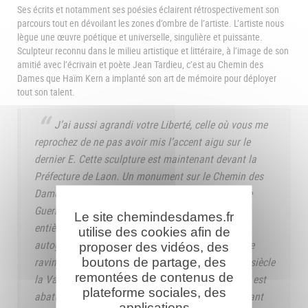
Ses écrits et notamment ses poésies éclairent rétrospectivement son
parcours tout en dévoilant les zones d’ombre de l’artiste. L’artiste nous
lègue une œuvre poétique et universelle, singulière et puissante.
Sculpteur reconnu dans le milieu artistique et littéraire, à l’image de son
amitié avec l’écrivain et poète Jean Tardieu, c’est au Chemin des
Dames que Haïm Kern a implanté son art de mémoire pour déployer
tout son talent.
J’ai aussi agrandi votre Liberté, celle où vous me
reprochez de ne pas avoir mis l’accent aigu sur le
dernier E. Cette sculpture est maintenant devant la
Préfecture de Laon. Un monument sur le Chemin des
Dames pour commémorer l’armistice de la Grande
Guerre. Trois fois vandalisé, la dernière fois
Le site chemindesdames.fr
entièrement détruit. Il a fallu faire une réplique
utilise des cookies afin de
autographe et le déplacer. Il domine maintenant le
proposer des vidéos, des
boutons de partage, des
ravin de la Vallée-Foulon, appelé encore au XVIIe siècle
remontées de contenus de
la Vallée de la Misère. Une plus grande misère s’y est
plateforme sociales, des
abattue en 1917 avec l’offensive Nivelle. Maintenant
applications