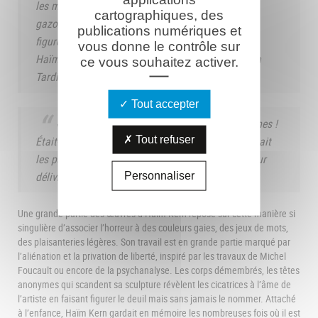
les moineaux friquets viennent s’y percher en
cartographiques, des
gazouillant pour tenir compagnie aux têtes qui y
publications numériques et
figurent.
vous donne le contrôle sur
Haïm Kern. Réponse à une lettre de mon ami Jean
ce vous souhaitez activer.
Tardieu (…).
Tout accepter
« Dire que l’on appelait ça le Chemin des Dames !
Était-ce parce que, dans un temps jadis, on y menait
Tout refuser
les parturientes rétives en carriole pour aider à leur
délivrance ? » Dernière mission, Haïm Kern.
Personnaliser
Une grande partie des œuvres d’Haïm Kern repose sur cette manière si
singulière d’associer l’horreur à des couleurs gaies, des jeux de mots,
des plaisanteries légères. Son travail est en grande partie marqué par
l’aliénation et la privation de liberté, inspiré par les travaux de Michel
Foucault ou encore de la psychanalyse. Les corps démembrés, les têtes
anonymes qui scandent sa sculpture révèlent les cicatrices à l’âme de
l’artiste en faisant figurer le deuil mais sans jamais le nommer. Attaché
à l’enfance, Haïm Kern gardait en mémoire les nombreuses fois où il est