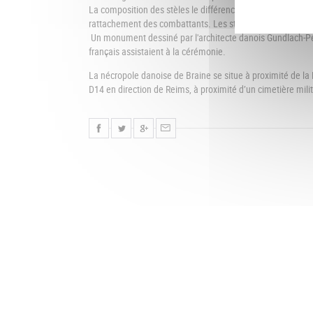
La composition des stèles le différencie des cimetières des
rattachement des combattants. Les stèles en pierre blanc
Un monument dessiné par l'architecte danois Gundlach-Pe
français assistaient à la cérémonie.
La nécropole danoise de Braine se situe à proximité de la
D14 en direction de Reims, à proximité d’un cimetière milit