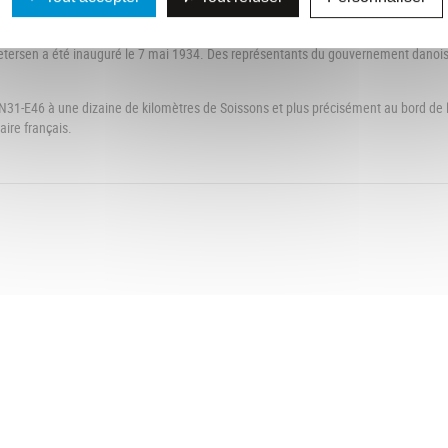
 autres nationalités: les stèles ne font ni mention de grade, ni référence à l’unité
he dévoilent davantage l’identité des hommes que leur appartenance militaire.
tersen a été inauguré le 7 mai 1934. Des représentants du gouvernement danois
 N31-E46 à une dizaine de kilomètres de Soissons et plus précisément au bord de 
aire français.