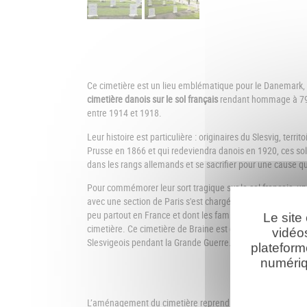
Ce cimetière est un lieu emblématique pour le Danemark, il
cimetière danois sur le sol français
rendant hommage à 79 
entre 1914 et 1918.
Leur histoire est particulière : originaires du Slesvig, territ
Prusse en 1866 et qui redeviendra danois en 1920, ces sol
dans les rangs allemands et se sacrifier pour une cause qui 
Pour commémorer leur sort tragique sur le sol français, 
avec une section de Paris s'est chargée de rassembler les
peu partout en France et dont les familles désiraient le tr
Le site
cimetière. Ce cimetière de Braine est donc une sorte de s
vidéo
Slesvigeois pendant la Grande Guerre.
plateform
numériq
L’aménagement du cimetière reprend le modèle danois où le