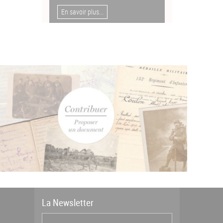
En savoir plus...
La
News
letter