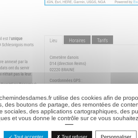
IGN, Esri, HERE, Garmin, USGS, NGA
Powered by
Esr
 est l’
unique
Lieu
Horaires
Tarifs
Schlesvigois morts
Cimetière danois
oire annexé par la
D14 (direction Reims)
dats ont du servir
02220 BRAINE
n'était pas la leur.
Coordonnées GPS :
un Comité au Danemark
49°20'05.7"N / 3°31'56.0"E
 corps enterrés un
ansfert dans un autre
 chemindesdames.fr utilise des cookies afin de prop
ymbole de la lutte des
s, des boutons de partage, des remontées de conte
e sociales, des applications cartographiques, des pu
ues et vous donne le contrôle sur ce vous souhaitez 
À la mémoire
des 6 combattants
inhumés
dans ce cimetière.
 cimetière très boisé sert de parc à la population.
Tout accepter
Tout refuser
Personnaliser