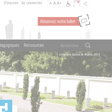
S'inscrire
Se connecter
A
A+
A-
Réservez votre billet
édagogiques
Ressources
Cimetière danois de Braine, 2014