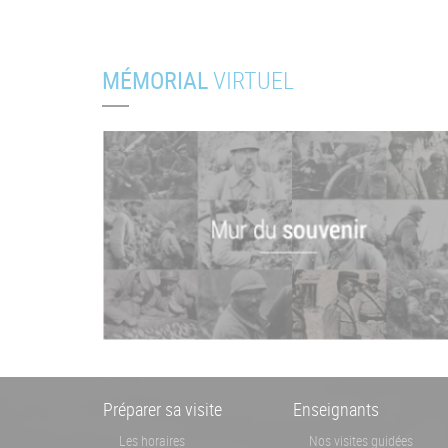
MÉMORIAL
VIRTUEL
Menu
Préparer sa visite
Enseignants
Pied
Les horaires
Nos visites guidées