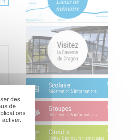
i
Scolaire
Réservation & informations
oser des
nus de
Groupes
blications
Réservation & informations
activer.
Circuits
Visites & parcours thématiques