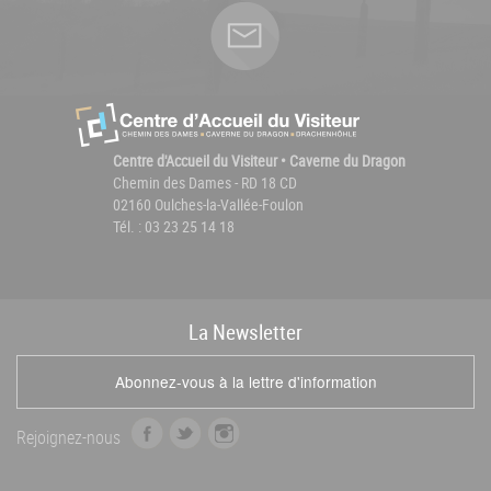
Centre d'Accueil du Visiteur • Caverne du Dragon
Chemin des Dames - RD 18 CD
02160 Oulches-la-Vallée-Foulon
Tél. : 03 23 25 14 18
La
News
letter
Abonnez-vous à la lettre d'information
f
t
i
Rejoignez-nous
a
w
n
c
i
s