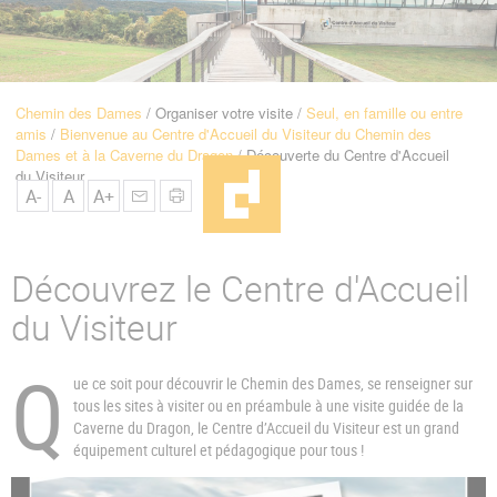
u
de
Navigation
Chemin des Dames
Organiser votre visite
Seul, en famille ou entre
Fil
amis
Bienvenue au Centre d'Accueil du Visiteur du Chemin des
d'Ariane
Dames et à la Caverne du Dragon
Découverte du Centre d'Accueil
du Visiteur
A-
A
A+
Découvrez le Centre d'Accueil
du Visiteur
Q
ue ce soit pour découvrir le Chemin des Dames, se renseigner sur
tous les sites à visiter ou en préambule à une visite guidée de la
Caverne du Dragon, le Centre d’Accueil du Visiteur est un grand
équipement culturel et pédagogique pour tous !