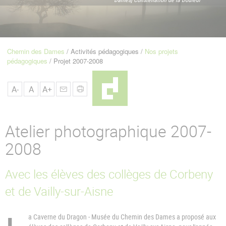
u
de
Navigation
Chemin des Dames
Activités pédagogiques
Nos projets
Fil
pédagogiques
Projet 2007-2008
d'Ariane
A-
A
A+
Atelier photographique 2007-
2008
Avec les élèves des collèges de Corbeny
et de Vailly-sur-Aisne
a Caverne du Dragon - Musée du Chemin des Dames a proposé aux