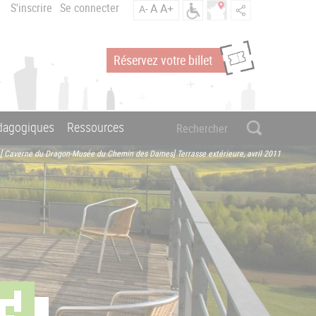
S'inscrire
Se connecter
A
A+
A-
Réservez votre billet
édagogiques
Ressources
[ Caverne du Dragon-Musée du Chemin des Dames] Terrasse extérieure, avril 2011