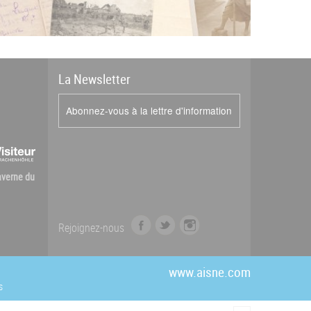
La
News
letter
Abonnez-vous à la lettre d'information
Caverne du
f
t
i
Rejoignez-nous
a
w
n
c
i
s
e
t
t
www.aisne.com
b
t
a
s
o
e
g