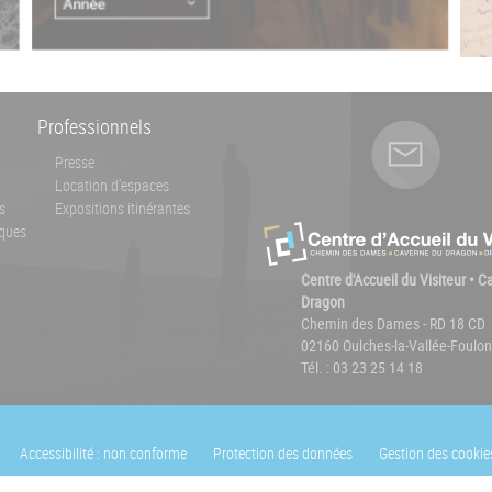
Professionnels
Presse
Location d'espaces
s
Expositions itinérantes
ques
Centre d'Accueil du Visiteur • 
Dragon
Chemin des Dames - RD 18 CD
02160 Oulches-la-Vallée-Foulon
Tél. : 03 23 25 14 18
Accessibilité : non conforme
Protection des données
Gestion des cookie