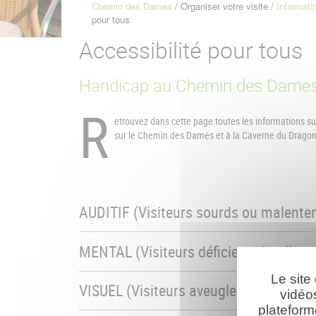
Chemin des Dames
Organiser votre visite
Informati
Fil
pour tous
d'Ariane
Accessibilité pour tous
Handicap au Chemin des Dame
R
etrouvez dans cette page toutes les informations sur
sur le Chemin des Dames et à la Caverne du Dragon
AUDITIF (Visiteurs sourds ou malente
MENTAL (Visiteurs déficients intellect
Le site
VISUEL (Visiteurs aveugles ou malvoy
vidéo
plateform