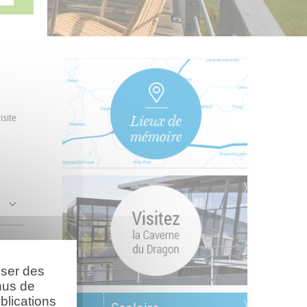
isite
oser des
nus de
blications