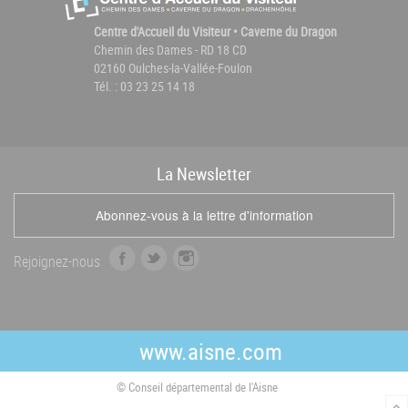
Centre d'Accueil du Visiteur • Caverne du Dragon
Chemin des Dames - RD 18 CD
02160 Oulches-la-Vallée-Foulon
Tél. : 03 23 25 14 18
La
News
letter
Abonnez-vous à la lettre d'information
f
t
i
Rejoignez-nous
a
w
n
c
i
s
e
t
t
b
t
a
www.aisne.com
o
e
g
o
r
r
© Conseil départemental de l'Aisne
k
a