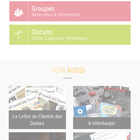
Groupes
Réservation & informations
Circuits
Visites & parcours thématiques
VOIR
AUSSI
La Lettre du Chemin des
Dames
A télécharger