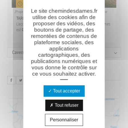
1h/2h
Le site chemindesdames.fr
[Projet pédagogique 2007-2008] Caverne du Dragon dans la brume
utilise des cookies afin de
TARIF :
proposer des vidéos, des
L'accès au Centre d'Accueil du Visiteur du Chemin des Dames
boutons de partage, des
est
GRATUIT.
remontées de contenus de
plateforme sociales, des
applications
Caverne du Dragon
cartographiques, des
publications numériques et
vous donne le contrôle sur
ce vous souhaitez activer.
Tout accepter
Tout refuser
Personnaliser