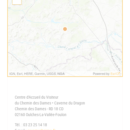
o
Z
m
o
I
o
n
m
O
u
t
IGN, Esri, HERE, Garmin, USGS, NGA
Powered by
Esri
Centre d'Accueil du Visiteur
du Chemin des Dames • Caverne du Dragon
Chemin des Dames - RD 18 CD
02160 Oulches-La-Vallée-Foulon
Tél. : 03 23 25 14 18