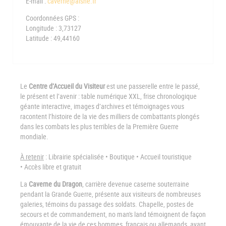
E-mail :
caverne@aisne.fr
Coordonnées GPS :
Longitude : 3,73127
Latitude : 49,44160
Le
Centre d’Accueil du Visiteur
est une passerelle entre le passé,
le présent et l’avenir : table numérique XXL, frise chronologique
géante interactive, images d’archives et témoignages vous
racontent l’histoire de la vie des milliers de combattants plongés
dans les combats les plus terribles de la Première Guerre
mondiale.
À retenir
:
Librairie spécialisée • Boutique • Accueil touristique
• Accès libre et gratuit
La
Caverne du Dragon
, carrière devenue caserne souterraine
pendant la Grande Guerre, présente aux visiteurs de nombreuses
galeries, témoins du passage des soldats. Chapelle, postes de
secours et de commandement, no man's land témoignent de façon
émouvante de la vie de ces hommes, français ou allemands, ayant