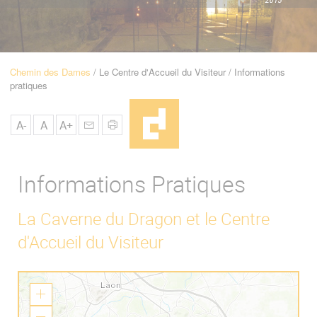
u
de
Navigation
Chemin des Dames
Le Centre d'Accueil du Visiteur
Informations
Fil
pratiques
d'Ariane
A-
A
A+
Informations Pratiques
La Caverne du Dragon et le Centre
d'Accueil du Visiteur
Z
o