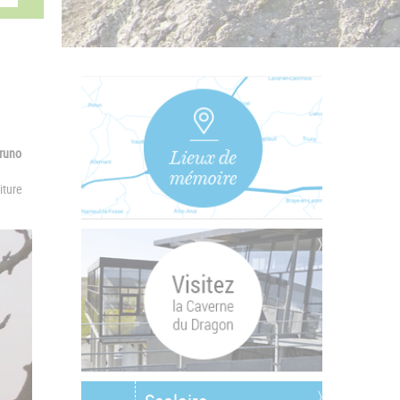
runo
iture