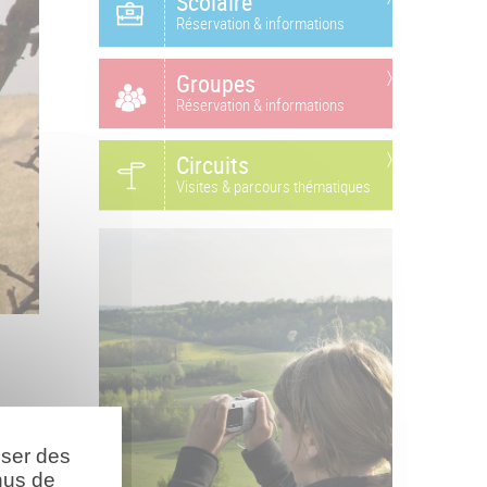
Scolaire
Réservation & informations
Groupes
Réservation & informations
Circuits
Visites & parcours thématiques
[Projet pédagogique 2008-2009 -Couleurs et saisons] Constellation de la Douleur
oser des
nus de