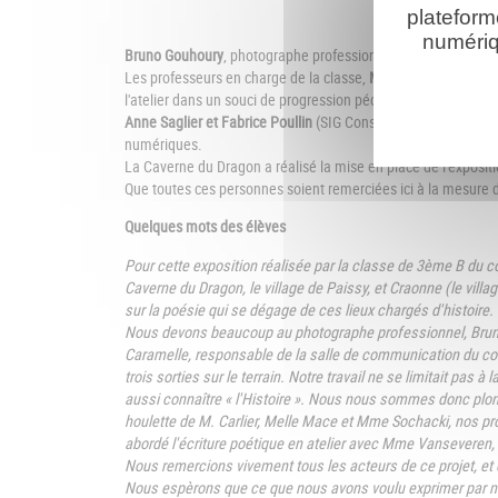
plateform
numériq
Bruno Gouhoury
, photographe professionnel, a accompagné le
Les professeurs en charge de la classe,
M. Caremelle, M. Ca
l'atelier dans un souci de progression pédagogique et animé
Anne Saglier et Fabrice Poullin
(SIG Conseil départemental de
numériques.
La Caverne du Dragon a réalisé la mise en place de l'expositi
Que toutes ces personnes soient remerciées ici à la mesure de 
Quelques mots des élèves
Pour cette exposition réalisée par la classe de 3ème B du co
Caverne du Dragon, le village de Paissy, et Craonne (le villag
sur la poésie qui se dégage de ces lieux chargés d'histoire. 
Nous devons beaucoup au photographe professionnel, Bruno 
Caramelle, responsable de la salle de communication du co
trois sorties sur le terrain. Notre travail ne se limitait pas 
aussi connaître « l'Histoire ». Nous nous sommes donc plon
houlette de M. Carlier, Melle Mace et Mme Sochacki, nos pro
abordé l'écriture poétique en atelier avec Mme Vanseveren,
Nous remercions vivement tous les acteurs de ce projet, et e
Nous espèrons que ce que nous avons voulu exprimer par no