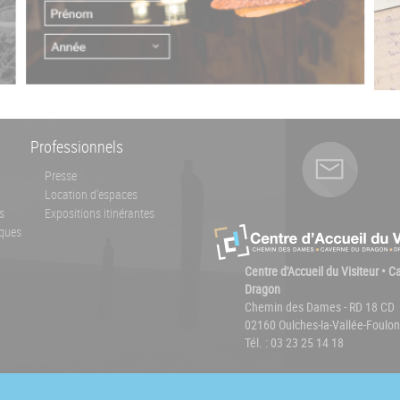
Professionnels
Presse
Location d'espaces
s
Expositions itinérantes
ques
Centre d'Accueil du Visiteur • 
Dragon
Chemin des Dames - RD 18 CD
02160 Oulches-la-Vallée-Foulon
Tél. : 03 23 25 14 18