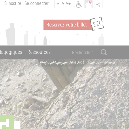
S'inscrire
Se connecter
A
A+
A-
Réservez votre billet
édagogiques
Ressources
[Projet pédagogique 2008-2009 - Couleurs et saisons]