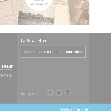
La
News
letter
Abonnez-vous à la lettre d'information
Caverne du
f
t
i
Rejoignez-nous
a
w
n
c
i
s
e
t
t
www.aisne.com