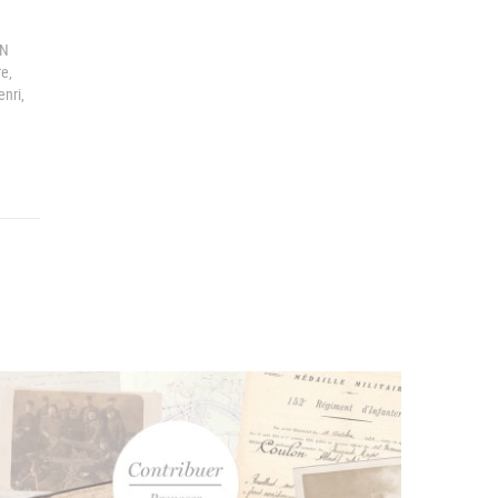
EN
e,
nri,