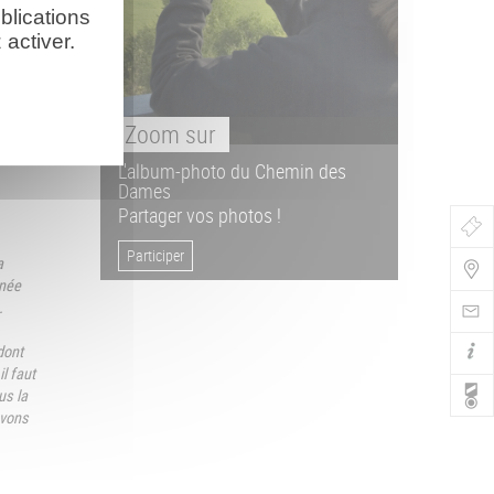
blications
activer.
aphies
Zoom
sur
L'album-photo du Chemin des
Dames
Partager vos photos !
Bo
Participer
a
de
nnée
Nav
.
dont
il faut
us la
avons