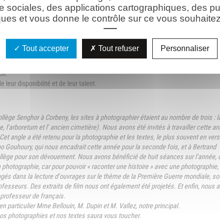
e sociales, des applications cartographiques, des pu
ues et vous donne le contrôle sur ce vous souhaitez 
s élèves dans leur découverte de la photographie avec patience et savoir-faire.
rlier, Melle Mace, Mme Vanseveren, Mme Sochacki
, ont conçu chaque séance de
 avec dynamisme chaque étape de l'atelier.
Tout accepter
Tout refuser
Personnaliser
 l'Aisne) ont rendu possible cette exposition en réalisant les tirages des photogr
on.
leur disponibilité et de leur talent.
llège Senghor à Corbeny, les sites à photographier étaient au nombre de trois : l
e, l'arboretum et l' ancien cimetière). Nous avons été invités à travailler cette a
Cet angle a été retenu pour la photographie et les textes, le plus souvent en vers
Gouhoury, qui nous encadrait cette année pour la seconde fois, et à Bertrand
llège pour son dévouement. Nous avons bénéficié de huit séances sur l'année, 
à la photographie, car pour pouvoir « raconter une histoire » avec une photographie, 
gés dans la lecture d'ouvrages sur le thème de la Première Guerre mondiale, so
fesseurs. Des extraits de film nous ont également été projetés. Et enfin, nous 
 professeur de français.
n particulier Mme Bellouin, M. Dupin et M. Vallez, notre principal.
s photographies et nos textes saura vous toucher.