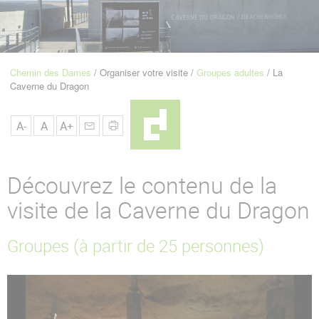
u
de
Navigation
Chemin des Dames
Organiser votre visite
Groupes adultes
La
Fil
Caverne du Dragon
d'Ariane
A-
A
A+
Découvrez le contenu de la
visite de la Caverne du Dragon
Groupes (à partir de 25 personnes)