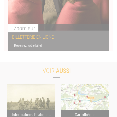
Zoom
sur
BILLETTERIE EN LIGNE
Réservez votre billet
VOIR
AUSSI
Informations Pratiques
Cartothèque