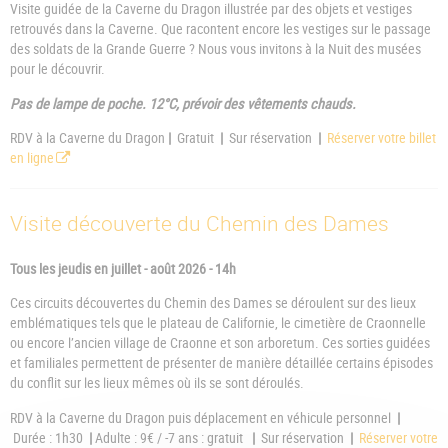
Visite guidée de la Caverne du Dragon illustrée par des objets et vestiges
retrouvés dans la Caverne. Que racontent encore les vestiges sur le passage
des soldats de la Grande Guerre ? Nous vous invitons à la Nuit des musées
pour le découvrir.
Pas de lampe de poche. 12°C, prévoir des vêtements chauds.
RDV à la Caverne du Dragon
|
Gratuit
|
Sur réservation
|
Réserver votre billet
en ligne
Visite découverte du Chemin des Dames
Tous les jeudis en juillet - août 2026 - 14h
Ces circuits découvertes du Chemin des Dames se déroulent sur des lieux
emblématiques tels que le plateau de Californie, le cimetière de Craonnelle
ou encore l’ancien village de Craonne et son arboretum. Ces sorties guidées
et familiales permettent de présenter de manière détaillée certains épisodes
du conflit sur les lieux mêmes où ils se sont déroulés.
RDV à la Caverne du Dragon puis déplacement en véhicule personnel
|
Durée : 1h30
|
Adulte : 9€ / -7 ans : gratuit
|
Sur réservation
|
Réserver votre