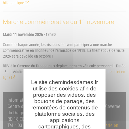
billet en ligne
Marche commémorative du 11 novembre
Mardi 11 novembre 2026 - 13h30
Comme chaque année, les visiteurs peuvent participer à une marche
commémorative en l'honneur de l'armistice de 1918. La thématique de visite
2026 sera dévoilée en octobre !
RDV à la Caverne du Dragon puis déplacement en véhicule personnel
|
Durée
: 3h
|
Adulte : 9€ / -7 ans : gratuit
|
Sur réservation
|
Réserver votre billet en
ligne
Le site chemindesdames.fr
utilise des cookies afin de
proposer des vidéos, des
Informations et réservation :
boutons de partage, des
Centre d'Accueil du Visiteur du Chemin des Dames • Caverne
remontées de contenus de
du Dragon
plateforme sociales, des
RD 18 CD - 02160 OULCHES-LA-VALLÉE-FOULON
applications
Tél. : 03 23 25 14 18 /
Formulaire de contact
/
Billetterie en
cartographiques, des