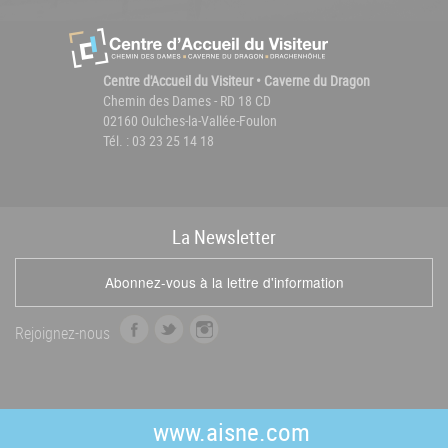
Centre d'Accueil du Visiteur • Caverne du Dragon
Chemin des Dames - RD 18 CD
02160 Oulches-la-Vallée-Foulon
Tél. : 03 23 25 14 18
La
News
letter
Abonnez-vous à la lettre d'information
f
t
i
Rejoignez-nous
a
w
n
c
i
s
e
t
t
b
t
a
www.aisne.com
o
e
g