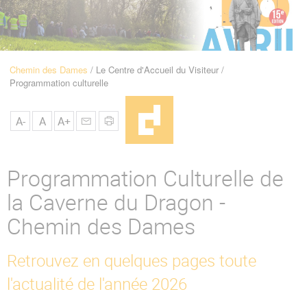
u
de
Navigation
Chemin des Dames
Le Centre d'Accueil du Visiteur
Fil
Programmation culturelle
d'Ariane
A-
A
A+
Programmation Culturelle de
la Caverne du Dragon -
Chemin des Dames
Retrouvez en quelques pages toute
l'actualité de l'année 2026