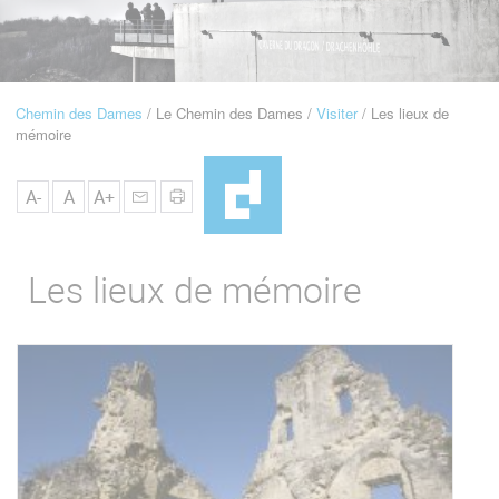
u
de
Navigation
Chemin des Dames
Le Chemin des Dames
Visiter
Les lieux de
Fil
mémoire
d'Ariane
A-
A
A+
Les lieux de mémoire