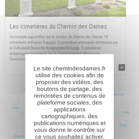
Les cimetières du Chemin des Dames
On compte aujourd'hui sur le secteur du Chemin des Dames 14
cimetières militaires français, 9 cimetières allemands entretenus par
le Volksbund Deutsche Kriegsgräberfürsorge, 5 cimetières
britanniques entretenus par la Commonwealth Wargraves
Commission, un cimetière américain entretenu par l'American ...
Le site chemindesdames.fr
utilise des cookies afin de
proposer des vidéos, des
boutons de partage, des
remontées de contenus de
plateforme sociales, des
applications
cartographiques, des
publications numériques et
vous donne le contrôle sur
ce vous souhaitez activer.