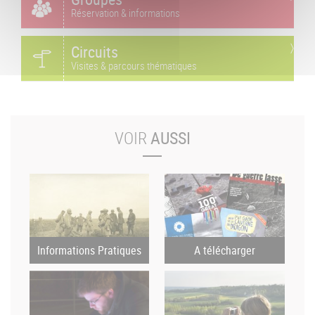
Réservation & informations
Circuits
Visites & parcours thématiques
VOIR
AUSSI
Informations Pratiques
A télécharger