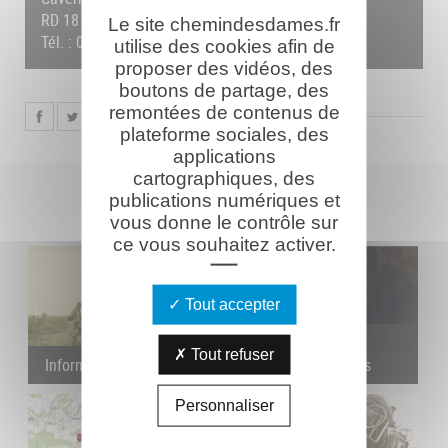
RD 18 CD - 02160 OULCHES-LA-VALLÉE-FOULON
Le site chemindesdames.fr
Tél. : 03 23 25 14 18 /
Formulaire de contact
utilise des cookies afin de
proposer des vidéos, des
boutons de partage, des
remontées de contenus de
plateforme sociales, des
applications
cartographiques, des
VOIR
AUSSI
publications numériques et
vous donne le contrôle sur
ce vous souhaitez activer.
Tout accepter
Ressources
Tout refuser
Informations Pratiques
pédagogiques
Personnaliser