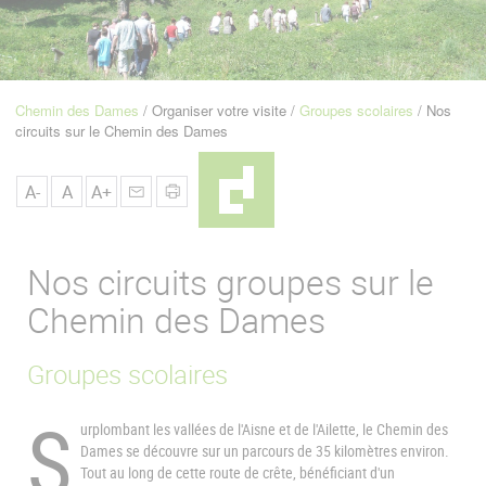
u
de
Navigation
Chemin des Dames
Organiser votre visite
Groupes scolaires
Nos
Fil
circuits sur le Chemin des Dames
d'Ariane
A-
A
A+
Nos circuits groupes sur le
Chemin des Dames
Groupes scolaires
S
urplombant les vallées de l'Aisne et de l'Ailette, le Chemin des
Dames se découvre sur un parcours de 35 kilomètres environ.
Tout au long de cette route de crête, bénéficiant d'un