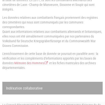
cimetières de Laon - Champ de Manoeuvre, Sissonne et Soupir qui sont
intégrés.
Les données relatives aux combattants français proviennent des registres
des cimetières qui nous sont communiqués par les communes
correspondantes.
Quant aux informations relatives aux combattants allemands et britanniques,
elles nous ont été aimablement communiquées par nos partenaires du
Volksbund für Deutsche Kriegsgräberfürsorge et du Commonwealth War
Graves Commission.
L'enrichissement de cette base de donnée se poursuit en parallèle avec la
vérification et les compléments d'informations apportés par les bases de
données
Mémoire des Hommes
et les fiches matricules des archives
départementales.
Indéxation collaborative
Le Conseil départemental de l'Aisne propose aux internautes d'ajouter de de