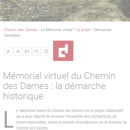
u
de
Navigation
Chemin des Dames
Le Mémorial virtuel
Le projet
Démarche
Fil
historique
d'Ariane
A-
A
A+
Mémorial virtuel du Chemin
des Dames : la démarche
historique
L
e Mémorial virtuel du Chemin des Dames est un projet collaboratif
qui a pour objectif de recenser l'ensemble des combattants, de
toutes nationalités, morts ou blessés mortellement sur le territoire du
Chemin des Dames.