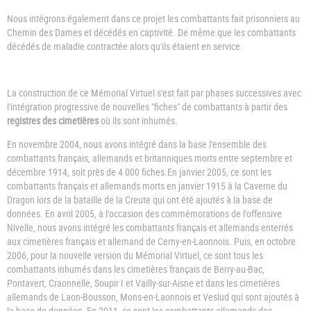
Nous intégrons également dans ce projet les combattants fait prisonniers au
Chemin des Dames et décédés en captivité. De même que les combattants
décédés de maladie contractée alors qu'ils étaient en service.
La construction de ce Mémorial Virtuel s'est fait par phases successives avec
l'intégration progressive de nouvelles "fiches" de combattants à partir des
registres des cimetières
où ils sont inhumés.
En novembre 2004, nous avons intégré dans la base l'ensemble des
combattants français, allemands et britanniques morts entre septembre et
décembre 1914, soit près de 4 000 fiches.En janvier 2005, ce sont les
combattants français et allemands morts en janvier 1915 à la Caverne du
Dragon lors de la bataille de la Creute qui ont été ajoutés à la base de
données. En avril 2005, à l'occasion des commémorations de l'offensive
Nivelle, nous avons intégré les combattants français et allemands enterrés
aux cimetières français et allemand de Cerny-en-Laonnois. Puis, en octobre
2006, pour la nouvelle version du Mémorial Virtuel, ce sont tous les
combattants inhumés dans les cimetières français de Berry-au-Bac,
Pontavert, Craonnelle, Soupir I et Vailly-sur-Aisne et dans les cimetières
allemands de Laon-Bousson, Mons-en-Laonnois et Veslud qui sont ajoutés à
la base de données. En 2011, ce sont les combattants allemands des