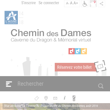
Aller
S'inscrire
Se connecter
A
A+
A-
Menu
au
C
contenu
du
h
principal
compte
e
m
de
i
l'utilisateur
n
d
e
s
D
a
Réservez votre billet
m
m
e
s
Navigation
e
principale
n
Bouton
[Vue aérienne] La Caverne du Dragon-Musée du Chemin des Dames, août 2016