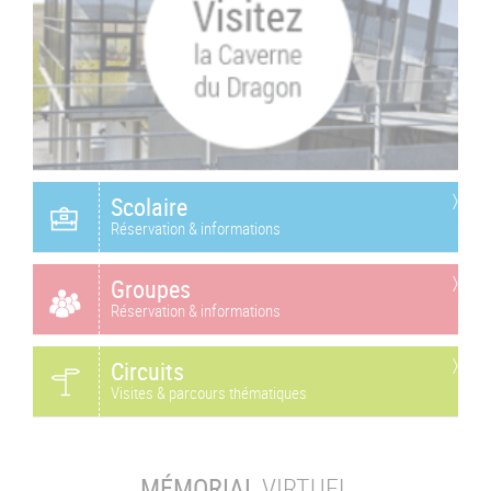
Scolaire
Réservation & informations
Groupes
Réservation & informations
Circuits
Visites & parcours thématiques
MÉMORIAL
VIRTUEL