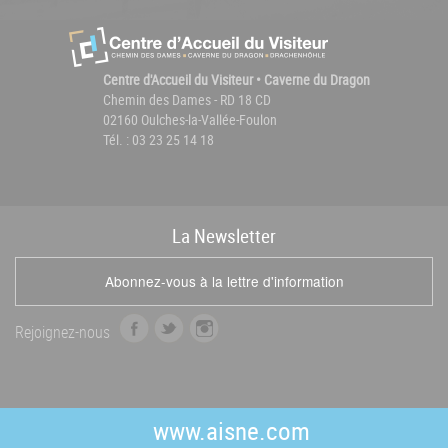
Centre d'Accueil du Visiteur • Caverne du Dragon
Chemin des Dames - RD 18 CD
02160 Oulches-la-Vallée-Foulon
Tél. : 03 23 25 14 18
La
News
letter
Abonnez-vous à la lettre d'information
f
t
i
Rejoignez-nous
a
w
n
c
i
s
e
t
t
b
t
a
www.aisne.com
o
e
g