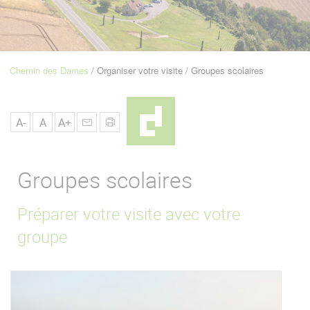
u
de
Navigation
Chemin des Dames
Organiser votre visite
Groupes scolaires
Fil
d'Ariane
A-
A
A+
Groupes scolaires
Préparer votre visite avec votre
groupe