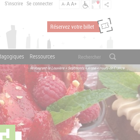
S'inscrire
Se connecter
A
A+
A-
Réservez votre billet
édagogiques
Ressources
Restaurant la Louvière < Septmonts < Aisne < Hauts-de-France