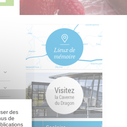
oser des
nus de
blications