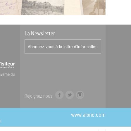
La
News
letter
Abonnez-vous à la lettre d'information
Caverne du
f
t
i
Rejoignez-nous
a
w
n
c
i
s
e
t
t
www.aisne.com
b
t
a
s
o
e
g