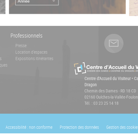
Professionnels
Presse
Location d'espaces
s
Expositions itinérantes
ques
Centre d'Accueil du Visiteur • 
Dragon
Chemin des Dames - RD 18 CD
02160 Oulches-la-Vallée-Foulon
Tél. : 03 23 25 14 18
Accessibilité : non conforme
Protection des données
Gestion des cookie