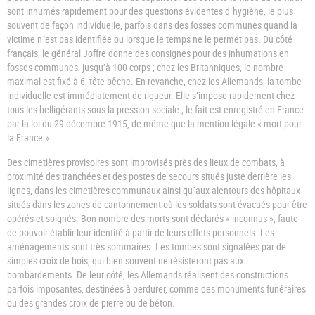
sont inhumés rapidement pour des questions évidentes d´hygiène, le plus
souvent de façon individuelle, parfois dans des fosses communes quand la
victime n´est pas identifiée ou lorsque le temps ne le permet pas. Du côté
français, le général Joffre donne des consignes pour des inhumations en
fosses communes, jusqu’à 100 corps ; chez les Britanniques, le nombre
maximal est fixé à 6, tête-bêche. En revanche, chez les Allemands, la tombe
individuelle est immédiatement de rigueur. Elle s’impose rapidement chez
tous les belligérants sous la pression sociale ; le fait est enregistré en France
par la loi du 29 décembre 1915, de même que la mention légale « mort pour
la France ».
Des cimetières provisoires sont improvisés près des lieux de combats, à
proximité des tranchées et des postes de secours situés juste derrière les
lignes, dans les cimetières communaux ainsi qu´aux alentours des hôpitaux
situés dans les zones de cantonnement où les soldats sont évacués pour être
opérés et soignés. Bon nombre des morts sont déclarés « inconnus », faute
de pouvoir établir leur identité à partir de leurs effets personnels. Les
aménagements sont très sommaires. Les tombes sont signalées par de
simples croix de bois, qui bien souvent ne résisteront pas aux
bombardements. De leur côté, les Allemands réalisent des constructions
parfois imposantes, destinées à perdurer, comme des monuments funéraires
ou des grandes croix de pierre ou de béton.