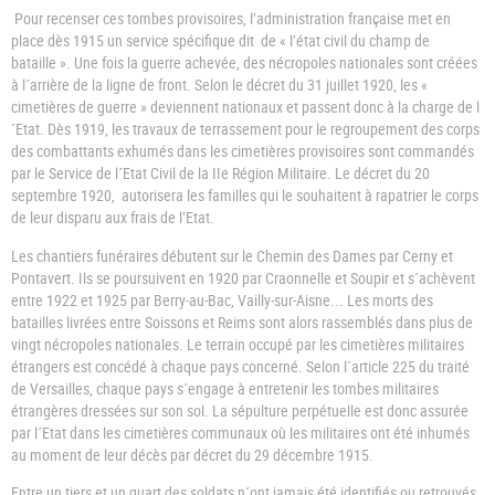
Pour recenser ces tombes provisoires, l’administration française met en
place dès 1915 un service spécifique dit de « l’état civil du champ de
bataille ». Une fois la guerre achevée, des nécropoles nationales sont créées
à l´arrière de la ligne de front. Selon le décret du 31 juillet 1920, les «
cimetières de guerre » deviennent nationaux et passent donc à la charge de l
´Etat. Dès 1919, les travaux de terrassement pour le regroupement des corps
des combattants exhumés dans les cimetières provisoires sont commandés
par le Service de l´Etat Civil de la IIe Région Militaire. Le décret du 20
septembre 1920, autorisera les familles qui le souhaitent à rapatrier le corps
de leur disparu aux frais de l’Etat.
Les chantiers funéraires débutent sur le Chemin des Dames par Cerny et
Pontavert. Ils se poursuivent en 1920 par Craonnelle et Soupir et s´achèvent
entre 1922 et 1925 par Berry-au-Bac, Vailly-sur-Aisne... Les morts des
batailles livrées entre Soissons et Reims sont alors rassemblés dans plus de
vingt nécropoles nationales. Le terrain occupé par les cimetières militaires
étrangers est concédé à chaque pays concerné. Selon l´article 225 du traité
de Versailles, chaque pays s´engage à entretenir les tombes militaires
étrangères dressées sur son sol. La sépulture perpétuelle est donc assurée
par l´Etat dans les cimetières communaux où les militaires ont été inhumés
au moment de leur décès par décret du 29 décembre 1915.
Entre un tiers et un quart des soldats n´ont jamais été identifiés ou retrouvés,