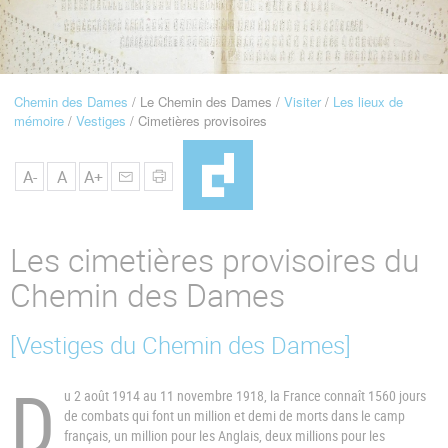
u
de
Navigation
Chemin des Dames
Le Chemin des Dames
Visiter
Les lieux de
Fil
mémoire
Vestiges
Cimetières provisoires
d'Ariane
A-
A
A+
Les cimetières provisoires du
Chemin des Dames
[Vestiges du Chemin des Dames]
D
u 2 août 1914 au 11 novembre 1918, la France connaît 1560 jours
de combats qui font un million et demi de morts dans le camp
français, un million pour les Anglais, deux millions pour les