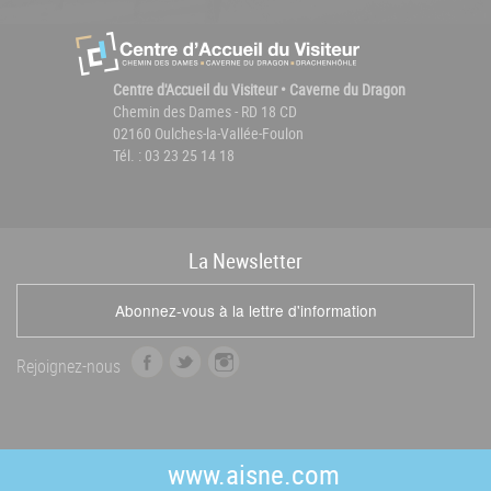
Centre d'Accueil du Visiteur • Caverne du Dragon
Chemin des Dames - RD 18 CD
02160 Oulches-la-Vallée-Foulon
Tél. : 03 23 25 14 18
La
News
letter
Abonnez-vous à la lettre d'information
f
t
i
Rejoignez-nous
a
w
n
c
i
s
e
t
t
b
t
a
www.aisne.com
o
e
g