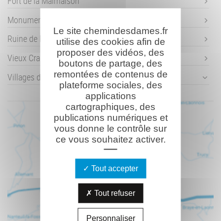
Fort de la Malmaison
Monument (détruit) d'Hurtebise
Le site chemindesdames.fr
Ruine de l'abbaye de Vauclair
utilise des cookies afin de
proposer des vidéos, des
Vieux Craonne
boutons de partage, des
remontées de contenus de
Villages détruits
plateforme sociales, des
applications
cartographiques, des
publications numériques et
vous donne le contrôle sur
ce vous souhaitez activer.
Tout accepter
Tout refuser
Personnaliser