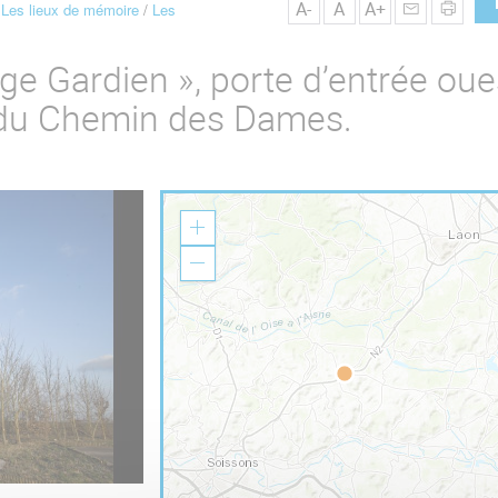
A-
A
A+
Les lieux de mémoire
Les
Ange Gardien », porte d’entrée oue
e du Chemin des Dames.
Z
o
o
Z
m
o
I
o
n
m
O
u
t
[Chavignon] Calvaire de l'ange-gardien, mars 2017