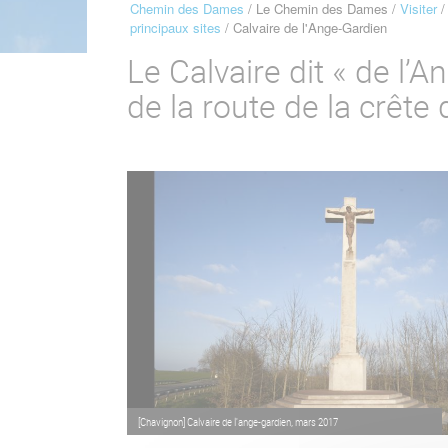
Chemin des Dames
Le Chemin des Dames
Visiter
Fil
principaux sites
Calvaire de l'Ange-Gardien
d'Ariane
Le Calvaire dit « de l’
de la route de la crêt
[Chavignon] Calvaire de l'ange-gardien, mars 2017