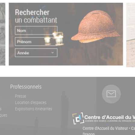
Professionnels
Presse
Location d'espaces
s
Expositions itinérantes
ques
Centre d'Accueil du Visiteur • 
Dragon