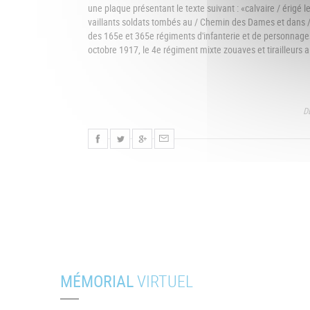
une plaque présentant le texte suivant : «calvaire / érigé
vaillants soldats tombés au / Chemin des Dames et dans 
des 165e et 365e régiments d'infanterie et de personnag
octobre 1917, le 4e régiment mixte zouaves et tirailleurs a
DE
MÉMORIAL
VIRTUEL