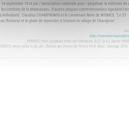
 le 14 septembre 1924 par / souscription nationale pour / perpétuer la mémoire de 
/ les combats de la Malmaison». D'autres plaques commémoratives signalent l'ac
es individuels : Claudius CHAMPROMIS et le Lieutenant René de WISMES. "Le 23
 eu l'honneur et la gloire de reprendre à l'ennemi le village de Chavignon".
Sou
http://inventaire.hautsdefra
BERRIOT, Paul. Quelques mots sur Chavignon. [s.l.] : [s.n.], [après 1945].
FENTE, Denis (sous la dir. de). Chemin des Dames de 1914 à 1918. Paris : Somogy, 2016. 