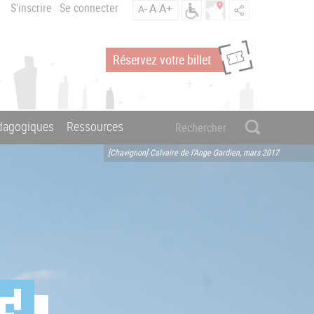
S'inscrire
Se connecter
A
A+
A-
Réservez votre billet
édagogiques
Ressources
[Chavignon] Calvaire de l'Ange Gardien, mars 2017