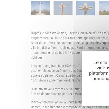
D'après le cadastre ancien, il semble qu'un calvaire ait to
emplacement, au lieu-dit la Croix, terre appartenant avant 
Bousseuse. Dessinée par Jean Topin, originaire de Vorges 
villa Medicis à Rome, réalisée par Bardin, entrepreneur, cet
monumentale fut édifiée le 14 septembre 1924 grâce à un
publique.
Le site
Lors de l'inauguration en 1924, aucun officiel n'était présen
vidéo
position fâcheuse du Chemin des Dames dans la mémoire co
plateform
appelé également Calvaire de l'Ange Gardien, bénéficia d'
numériq
1977 grâce aux démarches du Souvenir Français.
Suite aux travaux récents de la Route Nationale 2 entre So
état de dégradation ne permet pas un déplacement.
Placé à l'intersection de la Route Nationale 2 reliant La
Dames, le monument est composé d'une croix en ciment de 