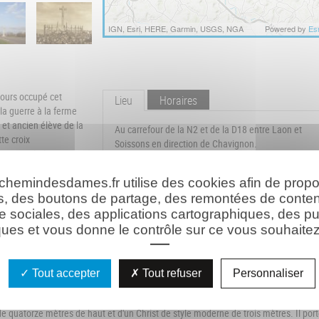
IGN, Esri, HERE, Garmin, USGS, NGA
Powered by
Esr
ujours occupé cet
Lieu
Horaires
la guerre à la ferme
et ancien élève de la
Au carrefour de la N2 et de la D18 entre Laon et
te croix
Soissons en direction de Chavignon.
e souscription
Coordonnées GPS :
 chemindesdames.fr utilise des cookies afin de prop
49° 27' 31.877" N / 3° 29' 32.040" E
t, affirmant la
s, des boutons de partage, des remontées de conte
llective. L'édifice,
e sociales, des applications cartographiques, des pu
une restauration en
ues et vous donne le contrôle sur ce vous souhaitez 
issons et Laon, le site se trouve depuis 2005 au centre d'un échangeur, puisque s
Tout accepter
Tout refuser
Personnaliser
on à Soissons et de la Route Départementale 18 marquant l'entrée du Chemin des
quatorze mètres de haut et d'un Christ de style moderne de trois mètres. Il por