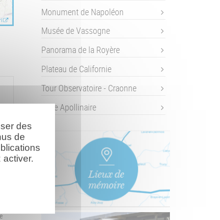
Monument de Napoléon
i
Musée de Vassogne
Panorama de la Royère
Plateau de Californie
Tour Observatoire - Craonne
Stèle Apollinaire
oser des
nus de
blications
activer.
on
te