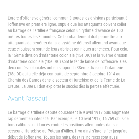
L’ordre d’offensive général commun à toutes les divisions participant à
l’offensive en première ligne, stipule que les attaquants doivent coller
au barrage de l’artillerie française selon un rythme d’avance de 100
mètres toutes les 3 minutes. Ce bombardement doit permettre aux
attaquants de pénétrer dans le système défensif allemand avant que
ceux-ci puissent sortir de leurs abris et tenir leurs tranchées. Pour cela,
la 15ème division d’infanterie coloniale (15e DIC) et la 10ème division
d’infanterie coloniale (10e DIC) sont le fer de lance de l’offensive. Ces
deux unités coloniales ont en support la 38ème division d’infanterie
(38e DI) qui a elle déjà combattu de septembre à octobre 1914 au
Chemin des Dames dans le secteur d’Hurtebise et de la Ferme de La
Creute. La 38e DI doit exploiter le succès dès la percée effectuée.
Avant l’assaut
Le barrage d’artillerie débute doucement le 9 avril 1917 puis augmente
rapidement en intensité. Par exemple, le 10 avril 1917, 16 769 obus de
tous calibres sont lancés contre les positions allemandes dans le
secteur d’Hurtebise au
Poteau d’Ailles
. Il va ainsi s’intensifier jusqu’au
début de l’offensive. Toutes les nuits, des tirs indirects sont aussi