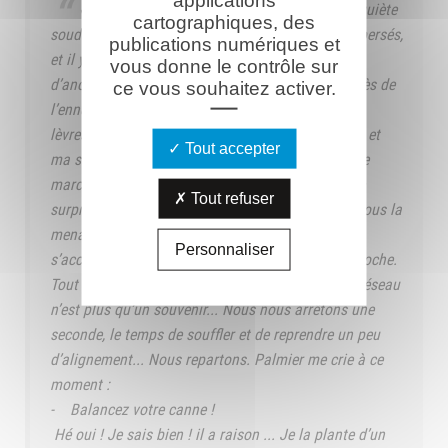
applications
« Un court crépitement de mitrailleuses m’inquiète
cartographiques, des
soudain. Devant nous, des hommes courent. Dispersés,
publications numériques et
et il y a dans le bruit et la fumée quelque chose
vous donne le contrôle sur
d’anormal. J’ai l’impression que nous sommes près de
ce vous souhaitez activer.
l’ennemi, et, à nouveau je porte mon sifflet à mes
lèvres. Une série de petits coups de sifflet rapides et
Tout accepter
ma section se déploie en tirailleurs sans cesser de
marcher. Je suis ainsi plus tranquille : s’il y a une
Tout refuser
surprise nous serons en formation de combat... Sous la
menace que nous sentons peser, notre marche
Personnaliser
s’accélère. Nous abordons la première tranchée boche.
Tout y est bouleversé à un point incroyable et le réseau
n’est plus qu’un souvenir... Nous nous arrêtons une
seconde, le temps de souffler et de reprendre un peu
d’alignement... Nous repartons. Palmier me crie à ce
moment :
- Balancez votre canne !
Hé oui ! Je sais bien ! il a raison ... Je la plante d’un