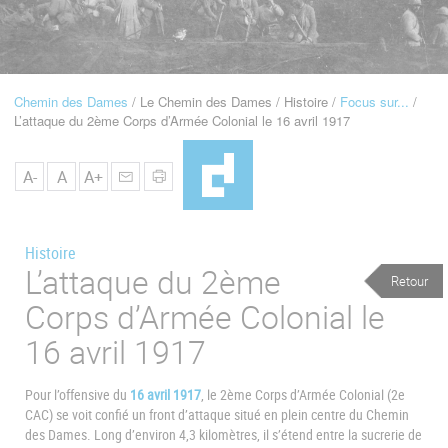
u
de
Navigation
Chemin des Dames
Le Chemin des Dames
Histoire
Focus sur...
Fil
L’attaque du 2ème Corps d’Armée Colonial le 16 avril 1917
d'Ariane
A-
A
A+
Histoire
L’attaque du 2ème
Retour
Corps d’Armée Colonial le
16 avril 1917
Pour l’offensive du
16 avril 1917
, le 2ème Corps d’Armée Colonial (2e
CAC) se voit confié un front d’attaque situé en plein centre du Chemin
des Dames. Long d’environ 4,3 kilomètres, il s’étend entre la sucrerie de