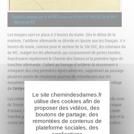
Objectifs atteints par le 6e RIC le soir du 16 avril © SHD GR 26 N 864 7
- JMO du 6e RIC
Les troupes sont en place à 3 heures du matin. Dès le début de la
matinée, l’artillerie allemande se dévoile et riposte aux tirs français. A 6
heures du matin, comme pour le secteur de la 10e DIC, les coloniaux du
6e RIC, malgré les tirs allemands qui occasionnent de pertes lourdes,
franchissent rapidement le Chemin des Dames et la première ligne de
tranchée allemande. Collant au barrage d’artillerie ils réussissent à
s’emparer des cinq premières lignes adverses, supprimant au passage
plusieurs points de résistance pourvus de mitrailleuses aux tirs
meurtriers. Mais aucun d’eux n’arrivent à aborder les ruines du village
de
Cerny-en-Laonnois
.
Le site chemindesdames.fr
Les coloniaux du 5e RIC ont de leur côté quitté leurs tranchées du ravin
utilise des cookies afin de
de Troyon au nord du village de
Vendresse
à 6h10, en seconde vague
proposer des vidéos, des
d’assaut, et subissent eux-aussi les tirs allemands dès la pente raide
boutons de partage, des
franchie pour arriver sur le Chemin des Dames, puis sur la hauteur et la
remontées de contenus de
contre pente nord. Le lieutenant Tézenas du Montcel témoigne alors :
plateforme sociales, des