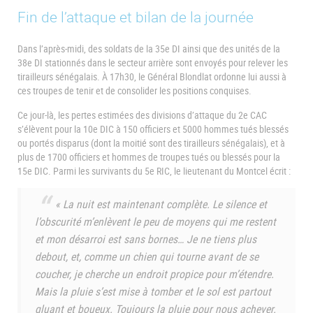
Fin de l’attaque et bilan de la journée
Dans l’après-midi, des soldats de la 35e DI ainsi que des unités de la
38e DI stationnés dans le secteur arrière sont envoyés pour relever les
tirailleurs sénégalais. À 17h30, le Général Blondlat ordonne lui aussi à
ces troupes de tenir et de consolider les positions conquises.
Ce jour-là, les pertes estimées des divisions d’attaque du 2e CAC
s’élèvent pour la 10e DIC à 150 officiers et 5000 hommes tués blessés
ou portés disparus (dont la moitié sont des tirailleurs sénégalais), et à
plus de 1700 officiers et hommes de troupes tués ou blessés pour la
15e DIC. Parmi les survivants du 5e RIC, le lieutenant du Montcel écrit :
« La nuit est maintenant complète. Le silence et
l’obscurité m’enlèvent le peu de moyens qui me restent
et mon désarroi est sans bornes… Je ne tiens plus
debout, et, comme un chien qui tourne avant de se
coucher, je cherche un endroit propice pour m’étendre.
Mais la pluie s’est mise à tomber et le sol est partout
gluant et boueux. Toujours la pluie pour nous achever.