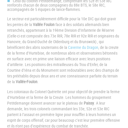
Celui du colonel Petitdemange, comprenant les 52e et 53e RIC
renforcés chacun de deux compagnies du 88e BTS, le 58e RIC,
accompagnés de 5 équipes de lance-flammes.
Le secteur est particulièrement difficile pour la 10e DIC qui doit gravir
les pentes de la
Vallée Foulon
face à des soldats allemands bien
retranchés, appartenant à la 19ème Division d’Infanterie de Réserve
(Celle-ci est composée des 73e RIR, 78e RIR et 92e RIR et originaires du
Hanovre, du Grand-Duché de Oldenburg et du Brunswick) , qui
bénéficient des abris souterrains de la
Caverne du Dragon
, de la creute
de la ferme d’Hurtebise, de nombreux abris et observatoires bétonnés
en surface avec en prime une liaison efficace avec leurs positions
d’artillerie. Les positions des mitrailleuses du Trou d’Enfer, de la
Courtine d’Iéna et du Monument sont redoutables avec des champs de
tirs préétablis depuis deux ans et une connaissance parfaite du terrain
de la
Vallée-Foulon
.
Les coloniaux du Colonel Quérette ont pour objectif de prendre la ferme
d’Hurtebise et la ferme de la Creute. Les hommes du groupement
Petitdemange doivent avancer sur le plateau de
Paissy
. A leur
demande, les trois colonels commandant les 33e, 52e et 53e RIC
partent à l’assaut en première ligne pour insuffler à leurs hommes un
esprit de corps offensif, car pour beaucoup c’est leur première offensive
et ils n’ont pas d’expérience du combat de tranchée.