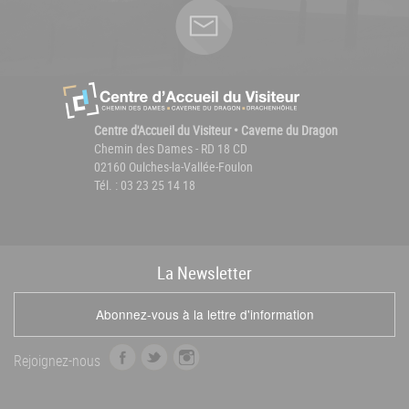
Centre d'Accueil du Visiteur • Caverne du Dragon
Chemin des Dames - RD 18 CD
02160 Oulches-la-Vallée-Foulon
Tél. : 03 23 25 14 18
La
News
letter
Abonnez-vous à la lettre d'information
f
t
i
Rejoignez-nous
a
w
n
c
i
s