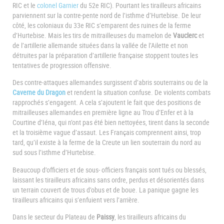
RIC et le
colonel Garnier
du 52e RIC). Pourtant les tirailleurs africains
parviennent sur la contre-pente nord de l’isthme d’Hurtebise. De leur
côté, les coloniaux du 33e RIC s’emparent des ruines de la ferme
d’Hurtebise. Mais les tirs de mitrailleuses du mamelon de
Vauclerc
et
de l’artillerie allemande situées dans la vallée de l’Ailette et non
détruites par la préparation d’artillerie française stoppent toutes les
tentatives de progression offensive.
Des contre-attaques allemandes surgissent d’abris souterrains ou de la
Caverne du Dragon
et rendent la situation confuse. De violents combats
rapprochés s’engagent. A cela s’ajoutent le fait que des positions de
mitrailleuses allemandes en première ligne au Trou d’Enfer et à la
Courtine d’Iéna, qui n’ont pas été bien nettoyées, tirent dans la seconde
et la troisième vague d’assaut. Les Français comprennent ainsi, trop
tard, qu’il existe à la ferme de la Creute un lien souterrain du nord au
sud sous l’isthme d’Hurtebise.
Beaucoup d’officiers et de sous- officiers français sont tués ou blessés,
laissant les tirailleurs africains sans ordre, perdus et désorientés dans
un terrain couvert de trous d’obus et de boue. La panique gagne les
tirailleurs africains qui s’enfuient vers l’arrière.
Dans le secteur du Plateau de
Paissy
, les tirailleurs africains du