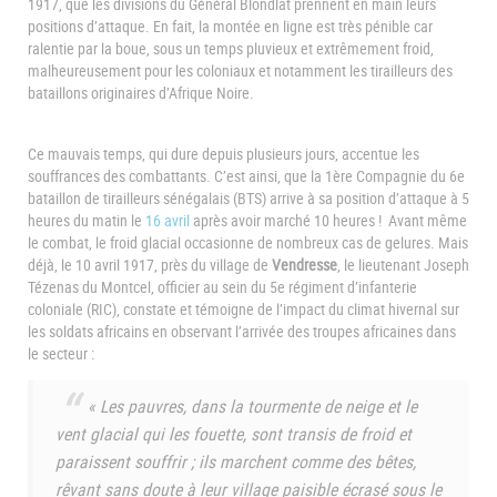
1917, que les divisions du Général Blondlat prennent en main leurs
positions d’attaque. En fait, la montée en ligne est très pénible car
ralentie par la boue, sous un temps pluvieux et extrêmement froid,
malheureusement pour les coloniaux et notamment les tirailleurs des
bataillons originaires d’Afrique Noire.
Ce mauvais temps, qui dure depuis plusieurs jours, accentue les
souffrances des combattants. C’est ainsi, que la 1ère Compagnie du 6e
bataillon de tirailleurs sénégalais (BTS) arrive à sa position d’attaque à 5
heures du matin le
16 avril
après avoir marché 10 heures ! Avant même
le combat, le froid glacial occasionne de nombreux cas de gelures. Mais
déjà, le 10 avril 1917, près du village de
Vendresse
, le lieutenant Joseph
Tézenas du Montcel, officier au sein du 5e régiment d’infanterie
coloniale (RIC), constate et témoigne de l’impact du climat hivernal sur
les soldats africains en observant l’arrivée des troupes africaines dans
le secteur :
« Les pauvres, dans la tourmente de neige et le
vent glacial qui les fouette, sont transis de froid et
paraissent souffrir ; ils marchent comme des bêtes,
rêvant sans doute à leur village paisible écrasé sous le