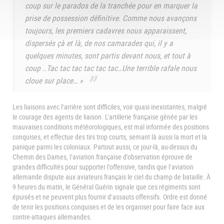
coup sur le parados de la tranchée pour en marquer la
prise de possession définitive. Comme nous avançons
toujours, les premiers cadavres nous apparaissent,
dispersés çà et là, de nos camarades qui, il y a
quelques minutes, sont partis devant nous, et tout à
coup ..Tac tac tac tac tac tac…Une terrible rafale nous
cloue sur place… »
Les liaisons avec l’arrière sont difficiles, voir quasi inexistantes, malgré
le courage des agents de liaison. L’artillerie française gênée par les
mauvaises conditions météorologiques, est mal informée des positions
conquises, et effectue des tirs trop courts, semant là aussi la mort et la
panique parmi les coloniaux. Partout aussi, ce jour-là, au-dessus du
Chemin des Dames, l’aviation française d’observation éprouve de
grandes difficultés pour supporter l’offensive, tandis que l’aviation
allemande dispute aux aviateurs français le ciel du champ de bataille. À
9 heures du matin, le Général Guérin signale que ces régiments sont
épuisés et ne peuvent plus fournir d’assauts offensifs. Ordre est donné
de tenir les positions conquises et de les organiser pour faire face aux
contre-attaques allemandes.