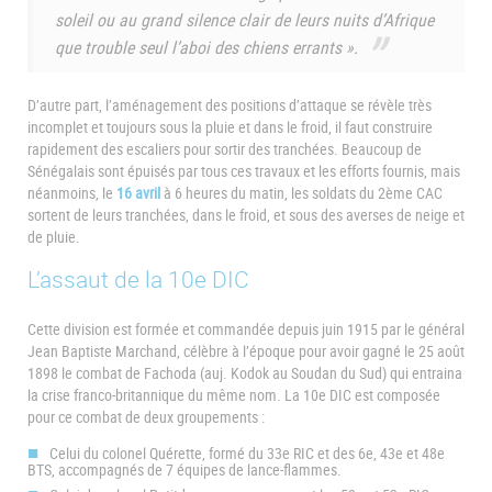
soleil ou au grand silence clair de leurs nuits d’Afrique
que trouble seul l’aboi des chiens errants ».
D’autre part, l’aménagement des positions d’attaque se révèle très
incomplet et toujours sous la pluie et dans le froid, il faut construire
rapidement des escaliers pour sortir des tranchées. Beaucoup de
Sénégalais sont épuisés par tous ces travaux et les efforts fournis, mais
néanmoins, le
16 avril
à 6 heures du matin, les soldats du 2ème CAC
sortent de leurs tranchées, dans le froid, et sous des averses de neige et
de pluie.
L’assaut de la 10e DIC
Cette division est formée et commandée depuis juin 1915 par le général
Jean Baptiste Marchand, célèbre à l’époque pour avoir gagné le 25 août
1898 le combat de Fachoda (auj. Kodok au Soudan du Sud) qui entraina
la crise franco-britannique du même nom. La 10e DIC est composée
pour ce combat de deux groupements :
Celui du colonel Quérette, formé du 33e RIC et des 6e, 43e et 48e
BTS, accompagnés de 7 équipes de lance-flammes.