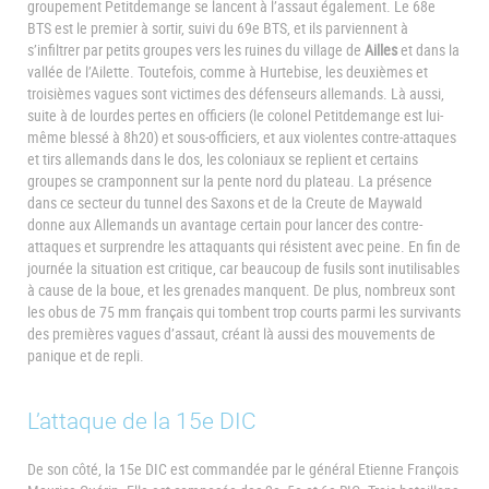
groupement Petitdemange se lancent à l’assaut également. Le 68e
BTS est le premier à sortir, suivi du 69e BTS, et ils parviennent à
s’infiltrer par petits groupes vers les ruines du village de
Ailles
et dans la
vallée de l’Ailette. Toutefois, comme à Hurtebise, les deuxièmes et
troisièmes vagues sont victimes des défenseurs allemands. Là aussi,
suite à de lourdes pertes en officiers (le colonel Petitdemange est lui-
même blessé à 8h20) et sous-officiers, et aux violentes contre-attaques
et tirs allemands dans le dos, les coloniaux se replient et certains
groupes se cramponnent sur la pente nord du plateau. La présence
dans ce secteur du tunnel des Saxons et de la Creute de Maywald
donne aux Allemands un avantage certain pour lancer des contre-
attaques et surprendre les attaquants qui résistent avec peine. En fin de
journée la situation est critique, car beaucoup de fusils sont inutilisables
à cause de la boue, et les grenades manquent. De plus, nombreux sont
les obus de 75 mm français qui tombent trop courts parmi les survivants
des premières vagues d’assaut, créant là aussi des mouvements de
panique et de repli.
L’attaque de la 15e DIC
De son côté, la 15e DIC est commandée par le général Etienne François