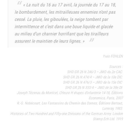
« La nuit du 16 au 17 avril, la journée du 17 au 18,
le bombardement, les mitrailleuses ennemies n’ont pas
cessé. La pluie, les giboulées, la neige tombent par
intermittence et c’est dans une boue liquide et glacée
au milieu d’un charnier horrifiant que les tirailleurs
assurent le maintien de leurs lignes. »
Yves FOHLEN
Sources :
SHD GR 26 N 246/3 – JMO du 2e CAC
SHD GR 26 N 474/4 – JMO de la 10e DIC
SHD GR 26 N 476/3 – JMO de la 15e DIC
SHD GR 26 N 333/4 – JMO de la 38e DI
Joseph Tézenas du Montcel, L’Heure H étapes d’infanterie 14-18, Éditions
Economica, Paris, 2007
R.-G. Nobécourt, Les Fantassins du Chemin des Dames, Éditions Bertout,
Luneray, 1983
Histories of Two Hundred and Fifty-one Divisions of the German Army. London
Stamp Ech Ltd. 1919