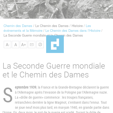
u
de
Navigation
Chemin des Dames
Le Chemin des Dames
Histoire
Les
Fil
événements et la Mémoire
Le Chemin des Dames dans l'Histoire
d'Ariane
La Seconde Guerre mondiale et le Chemin des Dames
A-
A
A+
La Seconde Guerre mondiale
et le Chemin des Dames
S
eptembre 1939
, la France et la Grande-Bretagne déclarent la guerre
à l’Allemagne après l’invasion de la Pologne par l’Allemagne nazie.
La «drôle de guerre» commence : les troupes françaises,
retranchées derrière la ligne Maginot, s’enlisent dans l’ennui. Tout
se joue neuf mois plus tard, en mai-juin 1940, en grande partie dans
l’Aisne. En deux mois, le sort de la guerre est scellé. Durant la drôle de