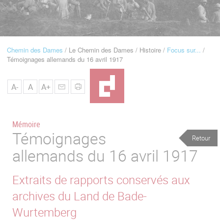
u
de
Navigation
Chemin des Dames
Le Chemin des Dames
Histoire
Focus sur...
Fil
Témoignages allemands du 16 avril 1917
d'Ariane
A-
A
A+
Mémoire
Témoignages
Retour
allemands du 16 avril 1917
Extraits de rapports conservés aux
archives du Land de Bade-
Wurtemberg