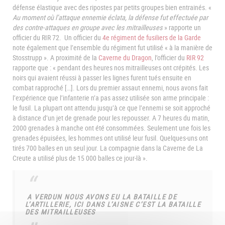
défense élastique avec des ripostes par petits groupes bien entrainés. «
Au moment où l’attaque ennemie éclata, la défense fut effectuée par
des contre-attaques en groupe avec les mitrailleuses
» rapporte un
officier du RIR 72. Un officier du
4e régiment de fusiliers de la Garde
note également que l’ensemble du régiment fut utilisé « à la manière de
Stosstrupp ». A proximité de la
Caverne du Dragon
, l’officier du
RIR 92
rapporte que : « pendant des heures nos mitrailleuses ont crépités. Les
noirs qui avaient réussi à passer les lignes furent tués ensuite en
combat rapproché […]. Lors du premier assaut ennemi, nous avons fait
l’expérience que l’infanterie n’a pas assez utilisée son arme principale :
le fusil. La plupart ont attendu jusqu’à ce que l’ennemi se soit approché
à distance d’un jet de grenade pour les repousser. A 7 heures du matin,
2000 grenades à manche ont été consommées. Seulement une fois les
grenades épuisées, les hommes ont utilisé leur fusil. Quelques-uns ont
tirés 700 balles en un seul jour. La compagnie dans la Caverne de La
Creute a utilisé plus de 15 000 balles ce jour-là ».
A VERDUN NOUS AVONS EU LA BATAILLE DE
L’ARTILLERIE, ICI DANS L’AISNE C’EST LA BATAILLE
DES MITRAILLEUSES