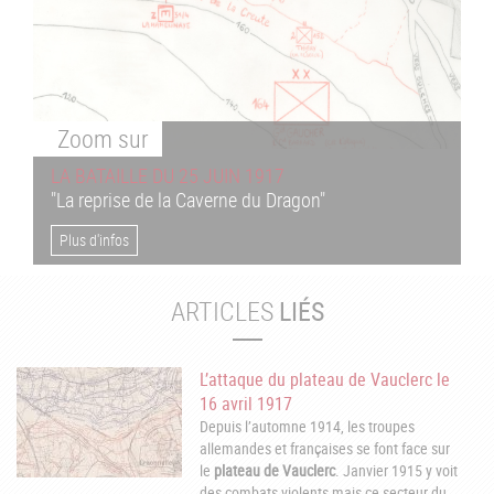
Zoom
sur
LA BATAILLE DU 25 JUIN 1917
"La reprise de la Caverne du Dragon"
Plus d'infos
ARTICLES
LIÉS
L’attaque du plateau de Vauclerc le
16 avril 1917
Depuis l’automne 1914, les troupes
allemandes et françaises se font face sur
le
plateau de Vauclerc
. Janvier 1915 y voit
des combats violents mais ce secteur du