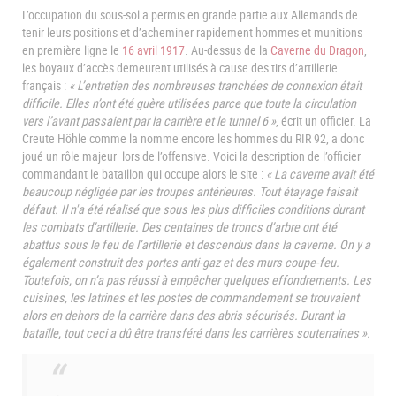
L’occupation du sous-sol a permis en grande partie aux Allemands de
tenir leurs positions et d’acheminer rapidement hommes et munitions
en première ligne le
16 avril 1917
. Au-dessus de la
Caverne du Dragon
,
les boyaux d’accès demeurent utilisés à cause des tirs d’artillerie
français :
« L’entretien des nombreuses tranchées de connexion était
difficile. Elles n’ont été guère utilisées parce que toute la circulation
vers l’avant passaient par la carrière et le tunnel 6 »
, écrit un officier. La
Creute Höhle comme la nomme encore les hommes du RIR 92, a donc
joué un rôle majeur lors de l’offensive. Voici la description de l’officier
commandant le bataillon qui occupe alors le site :
« La caverne avait été
beaucoup négligée par les troupes antérieures. Tout étayage faisait
défaut. Il n'a été réalisé que sous les plus difficiles conditions durant
les combats d’artillerie. Des centaines de troncs d’arbre ont été
abattus sous le feu de l’artillerie et descendus dans la caverne. On y a
également construit des portes anti-gaz et des murs coupe-feu.
Toutefois, on n’a pas réussi à empêcher quelques effondrements. Les
cuisines, les latrines et les postes de commandement se trouvaient
alors en dehors de la carrière dans des abris sécurisés. Durant la
bataille, tout ceci a dû être transféré dans les carrières souterraines ».