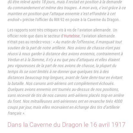
dû être relevé après 18 jours, mais il restait en position à la demande
du commandement et même des troupes. A mon avis, c’est grâce à ce
maintien en position que l’attaque ennemie s’est effondrée à cet
endroit
» précise l’officier du RIR 92 en poste à la Caverne du Dragon.
Les rapports sont très critiques vis à vis de l’aviation allemande. Un
officier note que dans le secteur d’
Hurtebise
, l’aviation allemande
n’était pas au rendez-vous :
« Au matin de l’offensive, il manquait tout
soutien de la part de notre artillerie. Nos avions de chasse n’ont pas
réussi à nous garder à distance des avions ennemis, contrairement à
Verdun et à la Somme, il n’y a eu que peu d’attaques et elles étaient
peu vigoureuses de la part de nos avions de chasse, la plupart du
temps ils se sont limités à ne donner que quelques tirs à des
distances beaucoup trop longues, avant de faire demi-tour en évitant
la bataille. Nos canons anti-aériens ont complètement échoués.
Quelques avions ennemis ont tournés au-dessus de nos positions,
sans recevoir de tirs de nos canons anti-aériens placés trop en arrière
du front. Nos mitrailleuses anti-aériennes ont en revanche tirés 4000
coups par jour, mais elles recevaient en échange des tirs d’artillerie
français »
.
Dans la Caverne du Dragon le 16 avril 1917