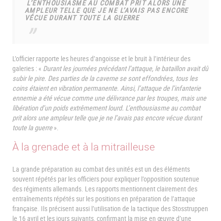
L’ENTHOUSIASME AU COMBAT PRIT ALORS UNE
AMPLEUR TELLE QUE JE NE L’AVAIS PAS ENCORE
VÉCUE DURANT TOUTE LA GUERRE
L’officier rapporte les heures d’angoisse et le bruit à l’intérieur des
galeries : «
Durant les journées précédant l’attaque, le bataillon avait dû
subir le pire. Des parties de la caverne se sont effondrées, tous les
coins étaient en vibration permanente. Ainsi, l’attaque de l’infanterie
ennemie a été vécue comme une délivrance par les troupes, mais une
libération d’un poids extrêmement lourd. L’enthousiasme au combat
prit alors une ampleur telle que je ne l’avais pas encore vécue durant
toute la guerre
».
À la grenade et à la mitrailleuse
La grande préparation au combat des unités est un des éléments
souvent répétés par les officiers pour expliquer l’opposition soutenue
des régiments allemands. Les rapports mentionnent clairement des
entraînements répétés sur les positions en préparation de l’attaque
française. Ils précisent aussi l’utilisation de la tactique des Stosstruppen
le 16 avril et les jours suivants, confirmant la mise en œuvre d’une