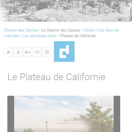
u
de
Navigation
Chemin des Dames
Le Chemin des Dames
Visiter
Les lieux de
Fil
mémoire
Les principaux sites
Plateau de Californie
d'Ariane
A-
A
A+
Le Plateau de Californie