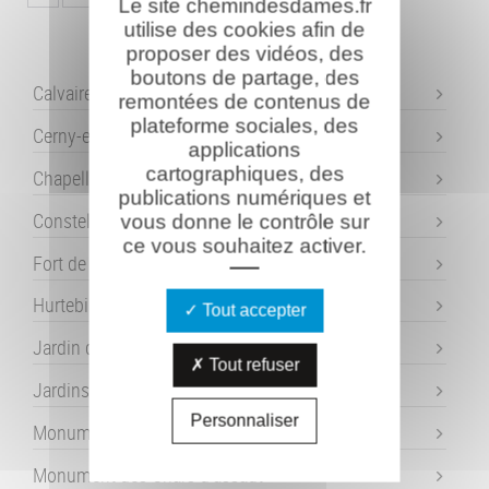
Le site chemindesdames.fr
utilise des cookies afin de
proposer des vidéos, des
boutons de partage, des
Calvaire de l'Ange-Gardien
remontées de contenus de
plateforme sociales, des
Cerny-en-Laonnois
applications
cartographiques, des
Chapelle Ste Berthe
publications numériques et
Constellation de la Douleur
vous donne le contrôle sur
ce vous souhaitez activer.
Fort de Condé
Hurtebise
Tout accepter
Jardin de Mémoire - Laffaux
Tout refuser
Jardins de la Paix - Craonne
Personnaliser
Monument des Basques
Monument des Chars d'assaut