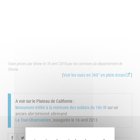
Vues prises par drone le 16 avril 2018 par les services du département de
l'Aisne.
[
Voir les vues en 360° en plein écran
]
A voir sur le Plateau de Californie :
Monument édifié à la mémoire des soldats du 18e RI
sur un
ancien abri bétonné allemand.
La Tour-Observatoire
, inaugurée le 16 avril 2013