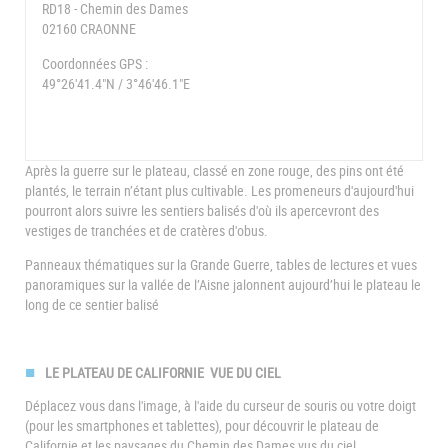
RD18 - Chemin des Dames
02160 CRAONNE
Coordonnées GPS :
49°26'41.4"N / 3°46'46.1"E
Après la guerre sur le plateau, classé en zone rouge, des pins ont été
plantés, le terrain n’étant plus cultivable. Les promeneurs d'aujourd'hui
pourront alors suivre les sentiers balisés d'où ils apercevront des
vestiges de tranchées et de cratères d'obus.
Panneaux thématiques sur la Grande Guerre, tables de lectures et vues
panoramiques sur la vallée de l’Aisne jalonnent aujourd’hui le plateau le
long de ce sentier balisé
LE PLATEAU DE CALIFORNIE VUE DU CIEL
Déplacez vous dans l'image, à l'aide du curseur de souris ou votre doigt
(pour les smartphones et tablettes), pour découvrir le plateau de
Californie et les paysages du Chemin des Dames vus du ciel.