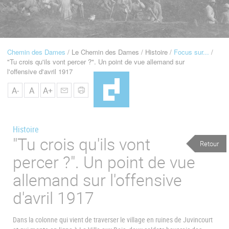
u
de
Navigation
Chemin des Dames
Le Chemin des Dames
Histoire
Focus sur...
Fil
"Tu crois qu'ils vont percer ?". Un point de vue allemand sur
d'Ariane
l'offensive d'avril 1917
A-
A
A+
Histoire
"Tu crois qu'ils vont
Retour
percer ?". Un point de vue
allemand sur l'offensive
d'avril 1917
Dans la colonne qui vient de traverser le village en ruines de Juvincourt