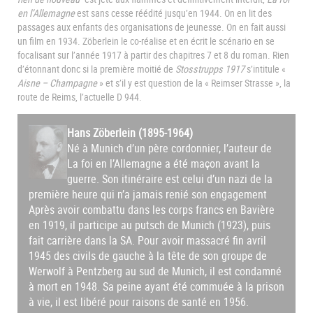
en l’Allemagne
est sans cesse réédité jusqu’en 1944. On en lit des
passages aux enfants des organisations de jeunesse. On en fait aussi
un film en 1934. Zöberlein le co-réalise et en écrit le scénario en se
focalisant sur l’année 1917 à partir des chapitres 7 et 8 du roman. Rien
d’étonnant donc si la première moitié de
Stosstrupps 1917
s’intitule «
Aisne – Champagne
» et s’il y est question de la « Reimser Strasse », la
route de Reims, l’actuelle D 944.
Hans Zöberlein (1895-1964)
Né à Munich d’un père cordonnier, l’auteur de
La foi en l’Allemagne a été maçon avant la
guerre. Son itinéraire est celui d’un nazi de la
première heure qui n’a jamais renié son engagement
Après avoir combattu dans les corps francs en Bavière
en 1919, il participe au putsch de Munich (1923), puis
fait carrière dans la SA. Pour avoir massacré fin avril
1945 des civils de gauche à la tête de son groupe de
Werwolf à Pentzberg au sud de Munich, il est condamné
à mort en 1948. Sa peine ayant été commuée à la prison
à vie, il est libéré pour raisons de santé en 1956.