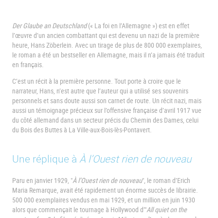
Der Glaube an Deutschland
(« La foi en l’Allemagne ») est en effet
l’œuvre d’un ancien combattant qui est devenu un nazi de la première
heure, Hans Zöberlein. Avec un tirage de plus de 800 000 exemplaires,
le roman a été un bestseller en Allemagne, mais il n’a jamais été traduit
en français.
C’est un récit à la première personne. Tout porte à croire que le
narrateur, Hans, n’est autre que l’auteur qui a utilisé ses souvenirs
personnels et sans doute aussi son carnet de route. Un récit nazi, mais
aussi un témoignage précieux sur l’offensive française d’avril 1917 vue
du côté allemand dans un secteur précis du Chemin des Dames, celui
du Bois des Buttes à La Ville-aux-Bois-lès-Pontavert.
Une réplique à
À l’Ouest rien de nouveau
Paru en janvier 1929, "
À l’Ouest rien de nouveau
", le roman d’Erich
Maria Remarque, avait été rapidement un énorme succès de librairie.
500 000 exemplaires vendus en mai 1929, et un million en juin 1930
alors que commençait le tournage à Hollywood d’"
All quiet on the