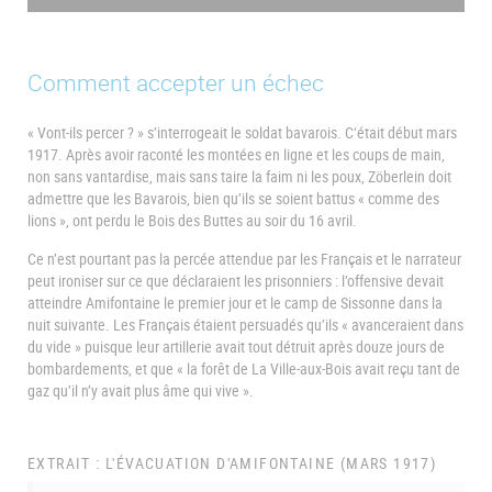
Comment accepter un échec
« Vont-ils percer ? » s’interrogeait le soldat bavarois. C‘était début mars
1917. Après avoir raconté les montées en ligne et les coups de main,
non sans vantardise, mais sans taire la faim ni les poux, Zöberlein doit
admettre que les Bavarois, bien qu’ils se soient battus « comme des
lions », ont perdu le Bois des Buttes au soir du 16 avril.
Ce n’est pourtant pas la percée attendue par les Français et le narrateur
peut ironiser sur ce que déclaraient les prisonniers : l’offensive devait
atteindre Amifontaine le premier jour et le camp de Sissonne dans la
nuit suivante. Les Français étaient persuadés qu’ils « avanceraient dans
du vide » puisque leur artillerie avait tout détruit après douze jours de
bombardements, et que « la forêt de La Ville-aux-Bois avait reçu tant de
gaz qu’il n’y avait plus âme qui vive ».
EXTRAIT : L'ÉVACUATION D'AMIFONTAINE (MARS 1917)