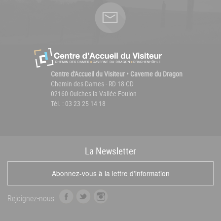
Centre d'Accueil du Visiteur • Caverne du Dragon
Chemin des Dames - RD 18 CD
02160 Oulches-la-Vallée-Foulon
Tél. : 03 23 25 14 18
La
News
letter
Abonnez-vous à la lettre d'information
f
t
i
Rejoignez-nous
a
w
n
c
i
s