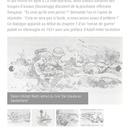
et qui monte en ligne à La Ville-aux-Bois, deux soldats bavarois des
troupes d’assaut (Stosstrupp) discutent de la prochaine offensive
française. "Tu crois qu’ils vont percer ?" demande l’un et l’autre de
répondre : "Cela ne sera pas si facile, si nous avons assez d’artillerie !"
Ce dialogue apparaît au début du chapitre 7 d’un "roman de guerre"
publié en Allemagne en 1931 avec une préface d’Adolf Hitler lui-même.
Dessin d'Albert Reich, extrait du livre "Der Glaube an
De
Deutschland"
De