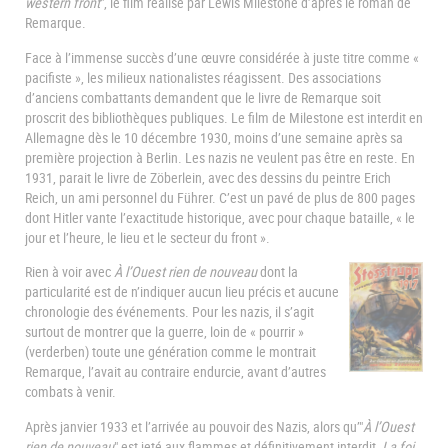
western front
", le film réalisé par Lewis Milestone d’après le roman de
Remarque.
Face à l’immense succès d’une œuvre considérée à juste titre comme «
pacifiste », les milieux nationalistes réagissent. Des associations
d’anciens combattants demandent que le livre de Remarque soit
proscrit des bibliothèques publiques. Le film de Milestone est interdit en
Allemagne dès le 10 décembre 1930, moins d’une semaine après sa
première projection à Berlin. Les nazis ne veulent pas être en reste. En
1931, parait le livre de Zöberlein, avec des dessins du peintre Erich
Reich, un ami personnel du Führer. C’est un pavé de plus de 800 pages
dont Hitler vante l’exactitude historique, avec pour chaque bataille, « le
jour et l’heure, le lieu et le secteur du front ».
Rien à voir avec
À l’Ouest rien de nouveau
dont la
particularité est de n’indiquer aucun lieu précis et aucune
chronologie des événements. Pour les nazis, il s’agit
surtout de montrer que la guerre, loin de « pourrir »
(verderben) toute une génération comme le montrait
Remarque, l’avait au contraire endurcie, avant d’autres
combats à venir.
Après janvier 1933 et l’arrivée au pouvoir des Nazis, alors qu’"
À l’Ouest
rien de nouveau
" est jeté aux flammes et définitivement interdit,
La foi