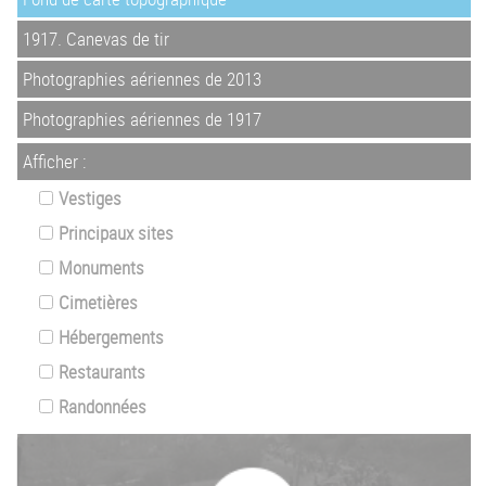
1917. Canevas de tir
Photographies aériennes de 2013
Photographies aériennes de 1917
Afficher :
Vestiges
Principaux sites
Monuments
Cimetières
Hébergements
Restaurants
Randonnées
Z