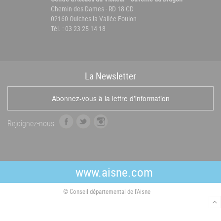
Chemin des Dames - RD 18 CD
02160 Oulches-la-Vallée-Foulon
Tél. : 03 23 25 14 18
La
News
letter
Abonnez-vous à la lettre d'information
f
t
i
Rejoignez-nous
a
w
n
c
i
s
e
t
t
b
t
a
www.aisne.com
o
e
g
o
r
r
© Conseil départemental de l'Aisne
k
a
m