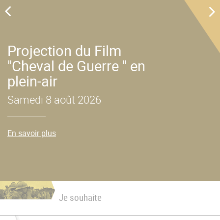
u
Projection du Film
"Cheval de Guerre " en
plein-air
Samedi 8 août 2026
En savoir plus
Je souhaite