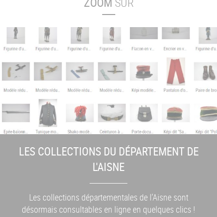
ZOOM
SUR
LES COLLECTIONS DU DÉPARTEMENT DE
L'AISNE
Les collections départementales de l’Aisne sont
désormais consultables en ligne en quelques clics !