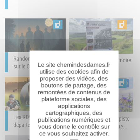
Randonnée nocturne
Le Carnet de la Mémoire
Le site chemindesdames.fr
sur le Chemin des...
du Chemin des...
utilise des cookies afin de
proposer des vidéos, des
boutons de partage, des
remontées de contenus de
plateforme sociales, des
applications
cartographiques, des
Les RDV Culturels du
Baludik : un jeu de piste
publications numériques et
département : juin à...
numérique débarque...
vous donne le contrôle sur
ce vous souhaitez activer.