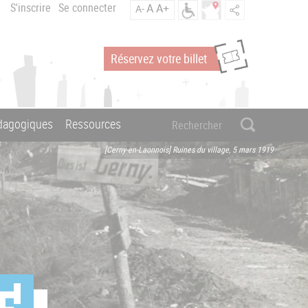
S'inscrire
Se connecter
A
A+
A-
Réservez votre billet
édagogiques
Ressources
[Cerny-en-Laonnois] Ruines du village, 5 mars 1919