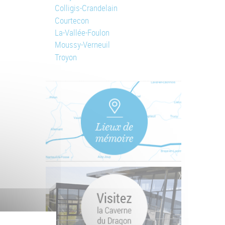
Colligis-Crandelain
Courtecon
La-Vallée-Foulon
Moussy-Verneuil
Troyon