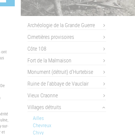
Archéologie de la Grande Guerre
Cimetières provisoires
Côte 108
 ont
ous
Fort de la Malmaison
Monument (détruit) d'Hurtebise
Ruine de l'abbaye de Vauclair
 De
Vieux Craonne
a
Villages détruits
hérité
Ailles
ulne,
Chevreux
-sur-
r et
Chivy