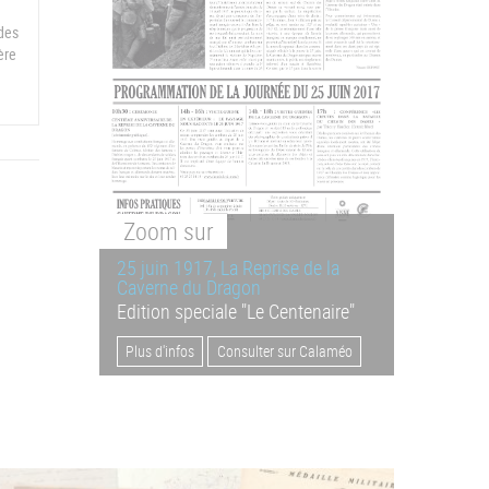
des
ère
Zoom
sur
25 juin 1917, La Reprise de la
Caverne du Dragon
Edition speciale "Le Centenaire"
Plus d'infos
Consulter sur Calaméo