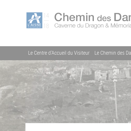
Aller
Menu
au
C
contenu
du
h
principal
compte
e
m
de
i
l'utilisateur
n
Le Centre d'Accueil du Visiteur
Le Chemin des D
d
Navigation
e
s
principale
D
a
m
e
s