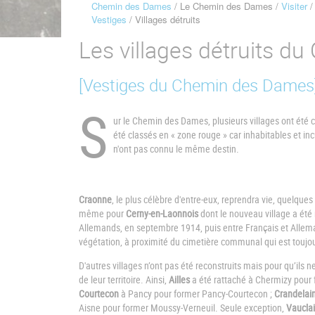
Chemin des Dames
Le Chemin des Dames
Visiter
Fil
Vestiges
Villages détruits
d'Ariane
Les villages détruits 
[Vestiges du Chemin des Dames
S
ur le Chemin des Dames, plusieurs villages ont été 
été classés en « zone rouge » car inhabitables et inc
n'ont pas connu le même destin.
Craonne
, le plus célèbre d'entre-eux, reprendra vie, quelqu
même pour
Cerny-en-Laonnois
dont le nouveau village a été 
Allemands, en septembre 1914, puis entre Français et Allemand
végétation, à proximité du cimetière communal qui est toujou
D'autres villages n’ont pas été reconstruits mais pour qu’ils 
de leur territoire. Ainsi,
Ailles
a été rattaché à Chermizy pour 
Courtecon
à Pancy pour former Pancy-Courtecon ;
Crandelain
Aisne pour former Moussy-Verneuil. Seule exception,
Vauclai