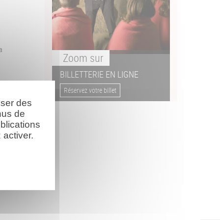
a
Zoom
sur
BILLETTERIE EN LIGNE
Réservez votre billet
oser des
nus de
blications
activer.