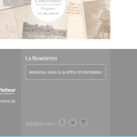
La
News
letter
Abonnez-vous à la lettre d'information
Caverne du
f
t
i
Rejoignez-nous
a
w
n
c
i
s