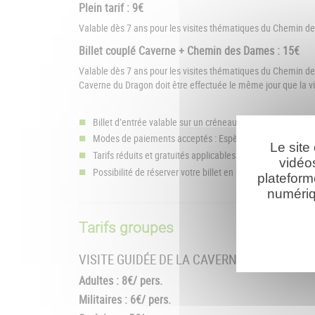
Plein tarif : 9€
Valable dès 7 ans pour les visites thématiques du Chemin d
Billet couplé Caverne + Chemin des Dames : 15€
Valable dès 7 ans pour les visites thématiques du Chemin de
Caverne du Dragon doit être effectuée le même jour que la 
Billet d’entrée valable sur un créneau horaire indiqué sur l
Modes de paiements acceptés : Espèces, chèques, carte
Le site
Tarifs réduits et gratuités applicables sur présentation d'un
vidéo
Possibilité de réserver votre billet en ligne
[accéder à la bi
plateform
numériq
Tarifs groupes
VISITE GUIDÉE DE LA CAVERNE DU DRAGON
Adultes : 8€/ pers.
Militaires : 6€/ pers.