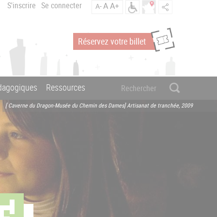
S'inscrire
Se connecter
A
A+
A-
Réservez votre billet
édagogiques
Ressources
[ Caverne du Dragon-Musée du Chemin des Dames] Artisanat de tranchée, 2009