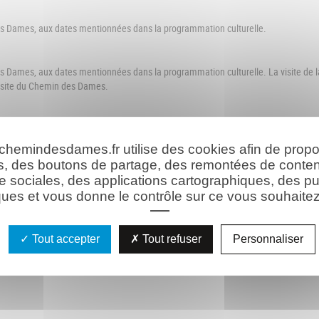
es Dames, aux dates mentionnées dans la programmation culturelle.
s Dames, aux dates mentionnées dans la programmation culturelle. La visite de l
visite du Chemin des Dames.
e ticket
s bancaires
 chemindesdames.fr utilise des cookies afin de prop
 justificatif
[consulter tous les tarifs]
s, des boutons de partage, des remontées de conte
lletterie en ligne]
e sociales, des applications cartographiques, des pu
ues et vous donne le contrôle sur ce vous souhaitez 
Tout accepter
Tout refuser
Personnaliser