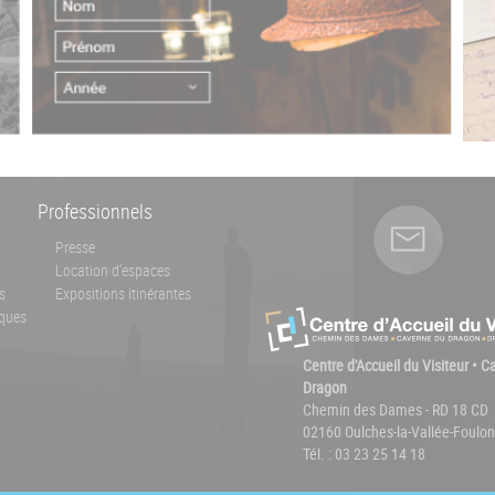
Professionnels
Presse
Location d'espaces
s
Expositions itinérantes
ques
Centre d'Accueil du Visiteur • 
Dragon
Chemin des Dames - RD 18 CD
02160 Oulches-la-Vallée-Foulon
Tél. : 03 23 25 14 18