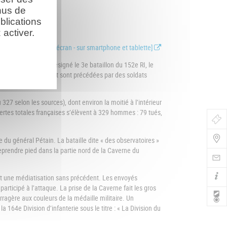
nus de
blications
activer.
ser la carte en plein écran - sur smartphone et tablette]
a 164e division a désigné le 3e bataillon du 152e RI, le
. Les troupes d’assaut sont précédées par des soldats
27 selon les sources), dont environ la moitié à l’intérieur
ertes totales françaises s’élèvent à 329 hommes : 79 tués,
Bo
de
e du général Pétain. La bataille dite « des observatoires »
reprendre pied dans la partie nord de la Caverne du
Nav
aît une médiatisation sans précédent. Les envoyés
rticipé à l’attaque. La prise de la Caverne fait les gros
urragère aux couleurs de la médaille militaire. Un
a 164e Division d’infanterie sous le titre : « La Division du