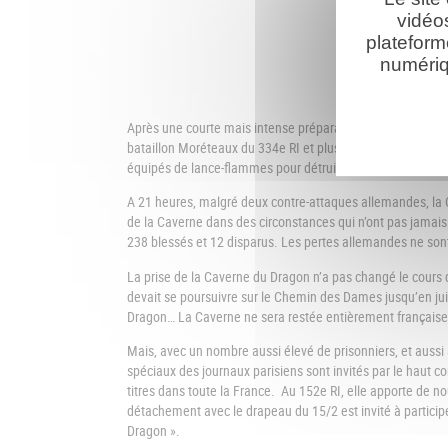
vidéo
plateform
numériq
Après une courte mais intense préparation d’artillerie, l’
bataillon Moréteaux du 334e RI et plusieurs groupes de cor
équipés de lance-flammes pour détruire les postes alleman
A 21 heures, malgré deux contre-attaques allemandes, la Cav
de la Caverne dans des circonstances qui n’ont pas jamais
238 blessés et 12 disparus. Les pertes allemandes ne son
La prise de la Caverne du Dragon n’a pas changé le cours de
devait se poursuivre sur le Chemin des Dames jusqu’en juill
Dragon… La Caverne ne sera restée entièrement français
Mais, avec un nombre aussi élevé de prisonniers, et aussi
spéciaux des journaux parisiens sont invités par le haut co
titres dans toute la France. Au 152e RI, elle apporte de no
détachement avec le drapeau du 15/2 est invité à participer 
Dragon ».