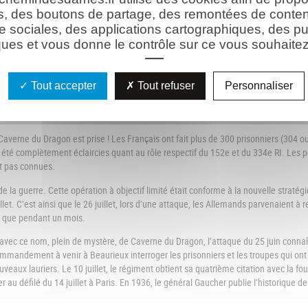
s, des boutons de partage, des remontées de conte
e sociales, des applications cartographiques, des pu
ues et vous donne le contrôle sur ce vous souhaitez 
[Visualiser la carte en plein écran - sur ordinateur]
[Visuali
Tout accepter
Tout refuser
Personnaliser
attaque est lancée à 18 h 05. Pour mener l’assaut, le général Gaucher commandant l
ps francs de diverses unités, en particulier du 41e Bataillon de chasseurs à pied
ds de résistance. Au total un peu plus de 2 000 hommes participent à l’attaque.
erne du Dragon est prise ! Les Français ont fait plus de 300 prisonniers (304 ou 3
 été complètement éclaircies quant au rôle respectif du 152e et du 334e RI. Les p
t pas connues.
 la guerre. Cette opération à objectif limité était conforme à la nouvelle stratégi
et. C’est ainsi que le 26 juillet, lors d’une attaque, les Allemands parvenaient à 
e que pendant un mois.
 avec ce nom, plein de mystère, de Caverne du Dragon, l’attaque du 25 juin conn
mmandement à venir à Beaurieux interroger les prisonniers et les troupes qui ont pa
uveaux lauriers. Le 10 juillet, le régiment obtient sa quatrième citation avec la fo
au défilé du 14 juillet à Paris. En 1936, le général Gaucher publie l’historique de l