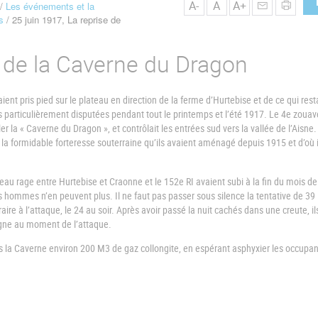
A-
A
A+
Les événements et la
s
25 juin 1917, La reprise de
se de la Caverne du Dragon
aient pris pied sur le plateau en direction de la ferme d’Hurtebise et de ce qui rest
 particulièrement disputées pendant tout le printemps et l’été 1917. Le 4e zouav
 la « Caverne du Dragon », et contrôlait les entrées sud vers la vallée de l’Aisne
 la formidable forteresse souterraine qu’ils avaient aménagé depuis 1915 et d’où i
eau rage entre Hurtebise et Craonne et le 152e RI avaient subi à la fin du mois d
 hommes n’en peuvent plus. Il ne faut pas passer sous silence la tentative de 39
e à l’attaque, le 24 au soir. Après avoir passé la nuit cachés dans une creute, il
ligne au moment de l’attaque.
ns la Caverne environ 200 M3 de gaz collongite, en espérant asphyxier les occupan
ns.