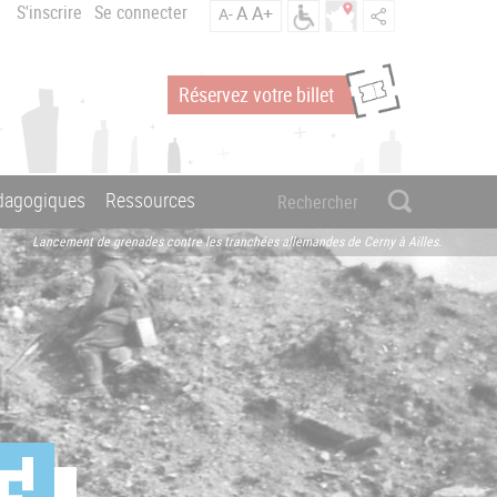
S'inscrire
Se connecter
A
A+
A-
Réservez votre billet
édagogiques
Ressources
Lancement de grenades contre les tranchées allemandes de Cerny à Ailles.