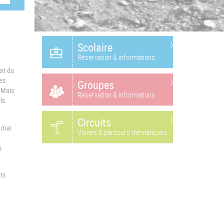
Scolaire
Réservation & informations
ait du
es
Groupes
. Mais
Réservation & informations
ls
Circuits
e mai
Visites & parcours thématiques
s
ts.