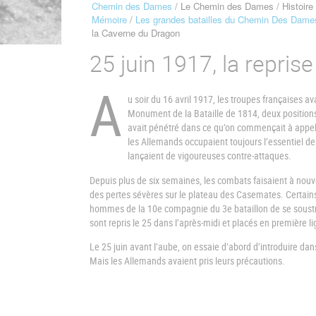
Chemin des Dames
Le Chemin des Dames
Histoire
Fil
Mémoire
Les grandes batailles du Chemin Des Dame
d'Ariane
la Caverne du Dragon
25 juin 1917, la repri
A
u soir du 16 avril 1917, les troupes françaises av
Monument de la Bataille de 1814, deux positions
avait pénétré dans ce qu’on commençait à appeler
les Allemands occupaient toujours l’essentiel de
lançaient de vigoureuses contre-attaques.
Depuis plus de six semaines, les combats faisaient à nouv
des pertes sévères sur le plateau des Casemates. Certains
hommes de la 10e compagnie du 3e bataillon de se soustrair
sont repris le 25 dans l’après-midi et placés en première 
Le 25 juin avant l’aube, on essaie d’abord d’introduire da
Mais les Allemands avaient pris leurs précautio