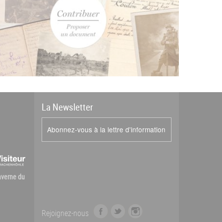
La
News
letter
Abonnez-vous à la lettre d'information
Caverne du
f
t
i
Rejoignez-nous
a
w
n