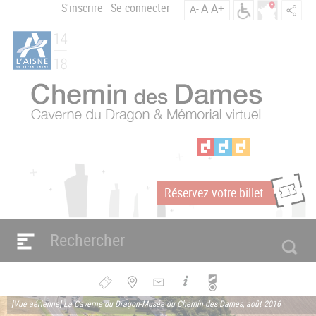
Aller
S'inscrire
Se connecter
A
A+
A-
Menu
au
C
contenu
du
h
principal
compte
e
m
de
i
l'utilisateur
n
d
e
s
D
a
Réservez votre billet
m
m
e
s
Navigation
e
principale
n
Bouton
[Vue aérienne] La Caverne du Dragon-Musée du Chemin des Dames, août 2016