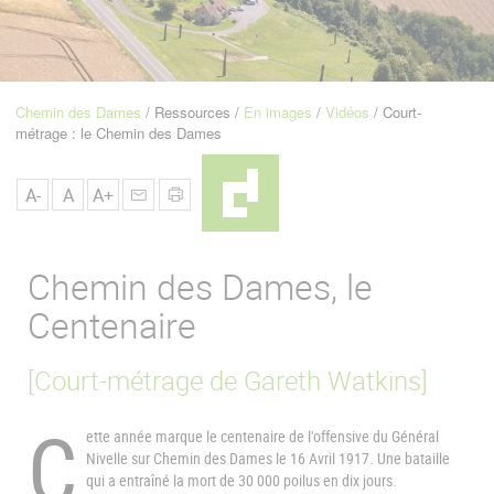
u
de
Navigation
Chemin des Dames
Ressources
En images
Vidéos
Court-
Fil
métrage : le Chemin des Dames
d'Ariane
A-
A
A+
Chemin des Dames, le
Centenaire
[Court-métrage de Gareth Watkins]
C
ette année marque le centenaire de l'offensive du Général
Nivelle sur Chemin des Dames le 16 Avril 1917. Une bataille
qui a entraîné la mort de 30 000 poilus en dix jours.