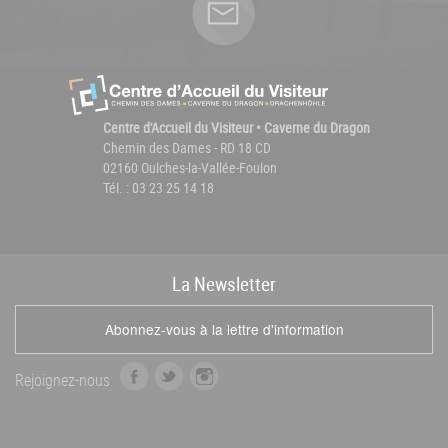
Centre d'Accueil du Visiteur • Caverne du Dragon
Chemin des Dames - RD 18 CD
02160 Oulches-la-Vallée-Foulon
Tél. : 03 23 25 14 18
La
News
letter
Abonnez-vous à la lettre d'information
f
t
i
Rejoignez-nous
a
w
n
c
i
s
e
t
t