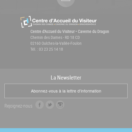
Centre d'Accueil du Visiteur • Caverne du Dragon
Chemin des Dames - RD 18 CD
02160 Oulches-la-Vallée-Foulon
Tél. : 03 23 25 14 18
La
News
letter
Abonnez-vous à la lettre d'information
f
t
i
Rejoignez-nous
a
w
n
c
i
s
e
t
t
b
t
a