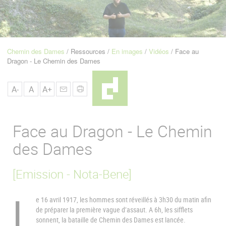
u
de
Navigation
Chemin des Dames
Ressources
En images
Vidéos
Face au
Fil
Dragon - Le Chemin des Dames
d'Ariane
A-
A
A+
Face au Dragon - Le Chemin
des Dames
[Emission - Nota-Bene]
L
e 16 avril 1917, les hommes sont réveillés à 3h30 du matin afin
de préparer la première vague d’assaut. A 6h, les sifflets
sonnent, la bataille de Chemin des Dames est lancée.