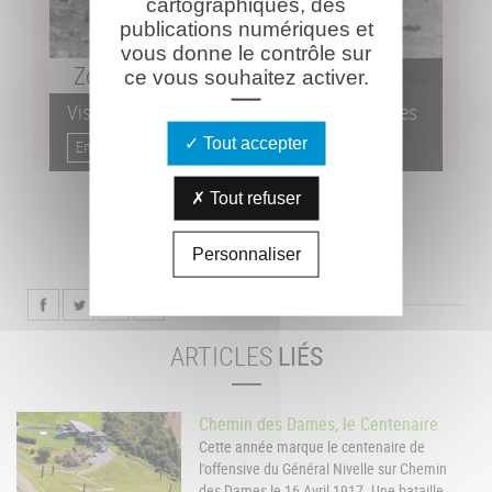
cartographiques, des
publications numériques et
vous donne le contrôle sur
Zoom
sur
ce vous souhaitez activer.
Visites thématiques sur le Chemin des Dames
Tout accepter
En savoir plus...
Tout refuser
Personnaliser
ARTICLES
LIÉS
Chemin des Dames, le Centenaire
Cette année marque le centenaire de
l'offensive du Général Nivelle sur Chemin
des Dames le 16 Avril 1917. Une bataille