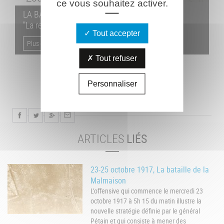
ce vous souhaitez activer.
LA BATAILLE DU 25 JUIN 1917
"La reprise de la Caverne du Dragon"
Tout accepter
Plus d'infos
Tout refuser
Personnaliser
ARTICLES
LIÉS
23-25 octobre 1917, La bataille de la
Malmaison
L’offensive qui commence le mercredi 23
octobre 1917 à 5h 15 du matin illustre la
nouvelle stratégie définie par le général
Pétain et qui consiste à mener des