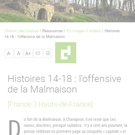
u
de
Navigation
Chemin des Dames
Ressources
En images
Vidéos
Histoires
Fil
14-18 : l'offensive de la Malmaison
d'Ariane
A-
A
A+
Histoires 14-18 : l'offensive
de la Malmaison
[France 3 Hauts-de-France]
D
u fort de la Malmaison, à Chavignon, il ne reste que ces
ruines, discrètes, presque oubliées. Il y a cent ans pourtant, la
presse célébrait en première page sa conquête « capitale » et