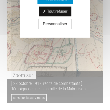
Tout refuser
Personnaliser
Zoom
sur
[ 23 octobre 1917, récits de combattants ]
Témoignages de la bataille de la Malmaison
consulter la story-maps