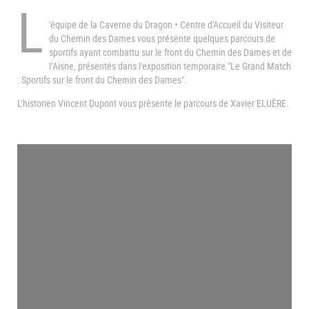
L
'équipe de la Caverne du Dragon • Centre d'Accueil du Visiteur
du Chemin des Dames vous présente quelques parcours de
sportifs ayant combattu sur le front du Chemin des Dames et de
l’Aisne, présentés dans l'exposition temporaire "Le Grand Match
: Sportifs sur le front du Chemin des Dames".
L’historien Vincent Dupont vous présente le parcours de Xavier ELUÈRE.