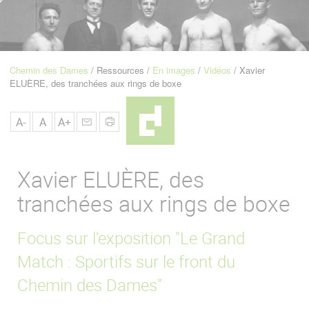
u
de
Navigation
Chemin des Dames
Ressources
En images
Vidéos
Xavier
Fil
ELUÈRE, des tranchées aux rings de boxe
d'Ariane
A-
A
A+
Xavier ELUÈRE, des
tranchées aux rings de boxe
Focus sur l'exposition "Le Grand
Match : Sportifs sur le front du
Chemin des Dames"