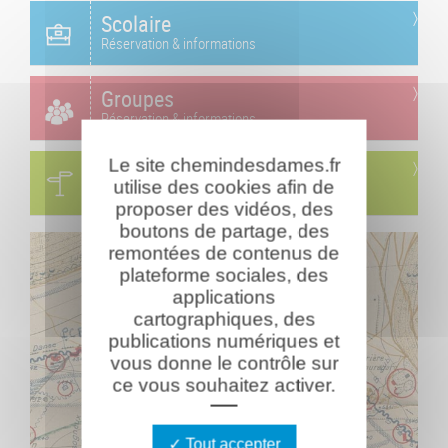
Scolaire
Réservation & informations
Groupes
Réservation & informations
Le site chemindesdames.fr
Circuits
utilise des cookies afin de
Visites & parcours thématiques
proposer des vidéos, des
boutons de partage, des
remontées de contenus de
plateforme sociales, des
applications
cartographiques, des
publications numériques et
vous donne le contrôle sur
ce vous souhaitez activer.
Tout accepter