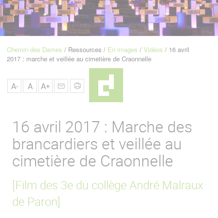
u
de
Navigation
Chemin des Dames
Ressources
En images
Vidéos
16 avril
Fil
2017 : marche et veillée au cimetière de Craonnelle
d'Ariane
A-
A
A+
16 avril 2017 : Marche des
brancardiers et veillée au
cimetière de Craonnelle
[Film des 3e du collège André Malraux
de Paron]