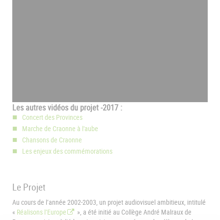
Les autres vidéos du projet -2017 :
Concert des Provinces
Marche de Craonne à l'aube
Chansons de Craonne
Les enjeux des commémorations
Le Projet
Au cours de l’année 2002-2003, un projet audiovisuel ambitieux, intitulé
«
Réalisons l’Europe
», a été initié au Collège André Malraux de