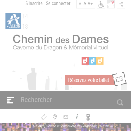
Aller
S'inscrire
Se connecter
A
A+
A-
Menu
au
C
contenu
du
h
principal
compte
e
m
de
i
l'utilisateur
n
d
e
s
D
a
Réservez votre billet
m
m
e
s
Navigation
e
principale
n
Bouton
[16 avril] Veillée au ciimetière de Craonnelle, 16 avril 2017