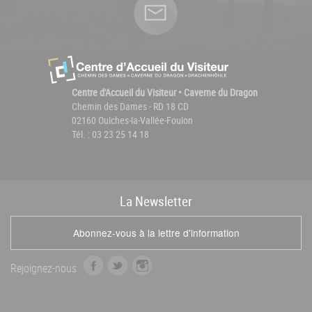
Centre d'Accueil du Visiteur • Caverne du Dragon
Chemin des Dames - RD 18 CD
02160 Oulches-la-Vallée-Foulon
Tél. : 03 23 25 14 18
La
News
letter
Abonnez-vous à la lettre d'information
f
t
i
Rejoignez-nous
a
w
n
c
i
s
e
t
t