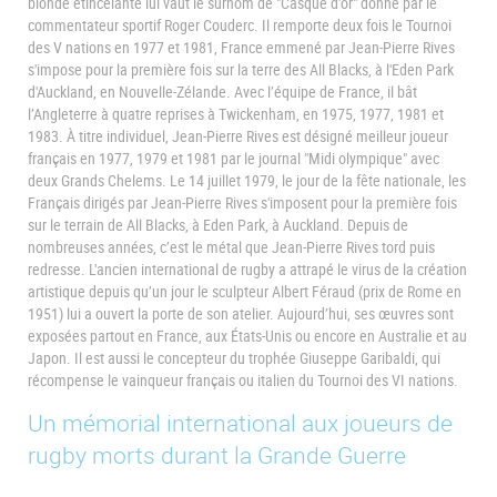
blonde étincelante lui vaut le surnom de "Casque d'or" donné par le
commentateur sportif Roger Couderc. Il remporte deux fois le Tournoi
des V nations en 1977 et 1981, France emmené par Jean-Pierre Rives
s'impose pour la première fois sur la terre des All Blacks, à l'Eden Park
d'Auckland, en Nouvelle-Zélande. Avec l’équipe de France, il bât
l’Angleterre à quatre reprises à Twickenham, en 1975, 1977, 1981 et
1983. À titre individuel, Jean-Pierre Rives est désigné meilleur joueur
français en 1977, 1979 et 1981 par le journal "Midi olympique" avec
deux Grands Chelems. Le 14 juillet 1979, le jour de la fête nationale, les
Français dirigés par Jean-Pierre Rives s'imposent pour la première fois
sur le terrain de All Blacks, à Eden Park, à Auckland. Depuis de
nombreuses années, c’est le métal que Jean-Pierre Rives tord puis
redresse. L'ancien international de rugby a attrapé le virus de la création
artistique depuis qu’un jour le sculpteur Albert Féraud (prix de Rome en
1951) lui a ouvert la porte de son atelier. Aujourd’hui, ses œuvres sont
exposées partout en France, aux États-Unis ou encore en Australie et au
Japon. Il est aussi le concepteur du trophée Giuseppe Garibaldi, qui
récompense le vainqueur français ou italien du Tournoi des VI nations.
Un mémorial international aux joueurs de
rugby morts durant la Grande Guerre