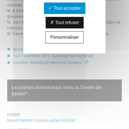
nationale,
Tout accepter
M. le lieutenant-colonel Jean-Charles Metras, commandant le
groupement de Gendarmerie nationale de l’Aisne,
M. John Dennison, ancien arbitre international de rugby et Président de
Tout refuser
Francourt Events,
M. Franck Comba, ancien joueur de l’équipe de France de rugby.
Personnaliser
Retour en images : Hommage aux Rugbymen
14/17 septembre 2017 : Hommage aux Rugbymen
Consulter "World Rugby Memorial Database"
Les joueurs internationaux morts au Chemin des
Dames* :
ECOSSE
Ronald SIMSON
/
James Laidlaw HUGGAN