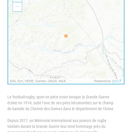
o
o
Z
m
o
I
o
n
m
O
u
t
IGN, Esri, HERE, Garmin, USGS, NGA
Powered by
Esri
Le football-rugby, sport en plein essor lorsque la Grande Guerre
éclate en 1914, subit l’une de ses pires hécatombes sur le champ
de bataille du Chemin des Dames dans le département de l’Aisne.
Depuis 2017, un Mémorial international aux joueurs de rugby
tombés durant la Grande Guerre leur rend hommage près du