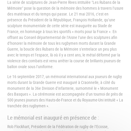
La série de sculptures de Jean-Pierre Rives intitulée "Les Rubans de la
Mémoire" pose la question de la mémoire des hommes à travers l’usure
des matériaux et du temps qui passe. Le 21 mai 2016, c’est en
présence du Président de la République, François Hollande, qu’une
sculpture monumentale de cette série est inaugurée au Stade de
France, en hommage à tous les sportifs « morts pour la France ». En
offrant au Conseil départemental de l’Aisne l’une des sculptures afin
d’honorer la mémoire de tous les rugbymen morts durant la Grande
Guerre, la boucle des Rubans de la Mémoire s’entrelace un peu plus
avec le temps et l’espace, là où il y a cent ans, le métal déformé par la
violence des combats est venu arrêter la course de brillants joueurs de
ballon ovale sous l’uniforme.
Le 16 septembre 2017, un mémorial international aux joueurs de rugby
morts durant la Grande Guerre est inauguré à Craonnelle, à côté du
monument de la 36e Division d’infanterie, surnommé le « Monument
des Basques ». La cérémonie est accompagnée d’un tournoi de près de
500 jeunes joueurs des Hauts-de-France et du Royaume-Uni intitulé « La
tranchée des rugbymen ».
Le mémorial est inauguré en présence de :
Rob Flockhart, Président de la Fédération de rugby de l’Ecosse,