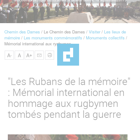
u
de
Navigation
Chemin des Dames
Le Chemin des Dames
Visiter
Les lieux de
Fil
mémoire
Les monuments commémoratifs
Monuments collectifs
d'Ariane
Mémorial international aux rygbymen
A-
A
A+
"Les Rubans de la mémoire"
: Mémorial international en
hommage aux rugbymen
tombés pendant la guerre