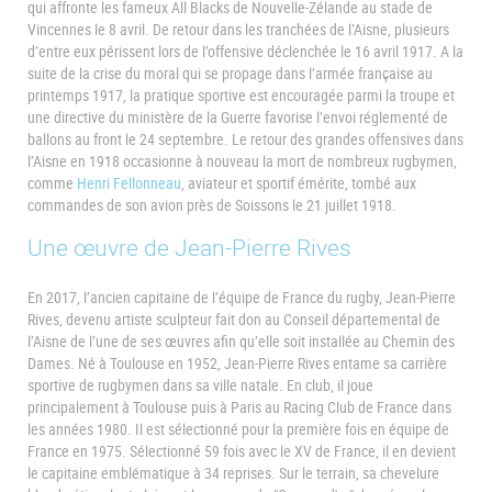
qui affronte les fameux All Blacks de Nouvelle-Zélande au stade de
Vincennes le 8 avril. De retour dans les tranchées de l’Aisne, plusieurs
d’entre eux périssent lors de l’offensive déclenchée le 16 avril 1917. A la
suite de la crise du moral qui se propage dans l’armée française au
printemps 1917, la pratique sportive est encouragée parmi la troupe et
une directive du ministère de la Guerre favorise l’envoi réglementé de
ballons au front le 24 septembre. Le retour des grandes offensives dans
l’Aisne en 1918 occasionne à nouveau la mort de nombreux rugbymen,
comme
Henri Fellonneau
, aviateur et sportif émérite, tombé aux
commandes de son avion près de Soissons le 21 juillet 1918.
Une œuvre de Jean-Pierre Rives
En 2017, l’ancien capitaine de l’équipe de France du rugby, Jean-Pierre
Rives, devenu artiste sculpteur fait don au Conseil départemental de
l’Aisne de l’une de ses œuvres afin qu’elle soit installée au Chemin des
Dames. Né à Toulouse en 1952, Jean-Pierre Rives entame sa carrière
sportive de rugbymen dans sa ville natale. En club, il joue
principalement à Toulouse puis à Paris au Racing Club de France dans
les années 1980. Il est sélectionné pour la première fois en équipe de
France en 1975. Sélectionné 59 fois avec le XV de France, il en devient
le capitaine emblématique à 34 reprises. Sur le terrain, sa chevelure