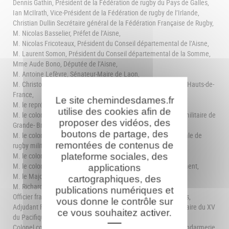
Dennis Gathin, Président de la Fédération de rugby du Pays de Galles,
Ian McIlrath, Vice-Président de la Fédération de rugby de l’Irlande,
Christian Dullin Secrétaire général de la Fédération Française de Rugby,
M. Nicolas Basselier, Préfet de l’Aisne,
M. Nicolas Fricoteaux, Président du Conseil départemental de l’Aisne,
M. Laurent Somon, Président du Conseil départemental de la Somme,
Mme Aude Bono, Députée de l’Aisne,
M. Antoine Lefèvre, Sénateur-Maire de Laon,
M. Christophe Coulon, Vice-Président du Conseil régional des Hauts-de-
France,
Le site chemindesdames.fr
M. le représentant l’ambassade de Nouvelle-Zélande,
utilise des cookies afin de
M. le colonel Cook commandant l’équipe nationale de rugby militaire de
proposer des vidéos, des
Grande- Bretagne,
boutons de partage, des
M. le colonel Griffith, commandant en second l’équipe nationale de
remontées de contenus de
rugby militaire de Grande-Bretagne,
M. le colonel Bouju, commandant le CENZUB-94e RI,
plateforme sociales, des
M. le colonel Taylor, commandant le 12th Royal Artillery Regiment,
applications
M. le Major Osman, 12th Royal Artillery Regt,
cartographiques, des
M. Richard Begg Aumônier militaire britannique,
publications numériques et
Officier français du Commissariat national aux sports militaires,
vous donne le contrôle sur
Adjudant Filimoehala, Manager de la sélection nationale militaire du XV
ce vous souhaitez activer.
du Pacifique, 48e RT Agen,
Colonel commandant la sélection nationale de rugby de la Gendarmerie