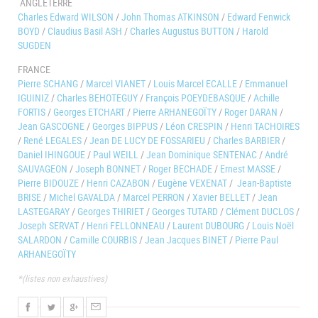
ANGLETERRE
Charles Edward WILSON
/
John Thomas ATKINSON
/
Edward Fenwick
BOYD
/
Claudius Basil ASH
/
Charles Augustus BUTTON
/
Harold
SUGDEN
FRANCE
Pierre SCHANG
/
Marcel VIANET
/
Louis Marcel ECALLE
/
Emmanuel
IGUINIZ
/
Charles BEHOTEGUY
/
François POEYDEBASQUE
/
Achille
FORTIS
/
Georges ETCHART
/
Pierre ARHANEGOÏTY
/
Roger DARAN
/
Jean GASCOGNE
/
Georges BIPPUS
/
Léon CRESPIN
/
Henri TACHOIRES
/
René LEGALES
/
Jean DE LUCY DE FOSSARIEU
/
Charles BARBIER
/
Daniel IHINGOUE
/
Paul WEILL
/
Jean Dominique SENTENAC
/
André
SAUVAGEON
/
Joseph BONNET
/
Roger BECHADE
/
Ernest MASSE
/
Pierre BIDOUZE
/
Henri CAZABON
/
Eugène VEXENAT
/
Jean-Baptiste
BRISE
/
Michel GAVALDA
/
Marcel PERRON
/
Xavier BELLET
/
Jean
LASTEGARAY
/
Georges THIRIET
/
Georges TUTARD
/
Clément DUCLOS
/
Joseph SERVAT
/
Henri FELLONNEAU
/
Laurent DUBOURG
/
Louis Noël
SALARDON
/
Camille COURBIS
/
Jean Jacques BINET
/
Pierre Paul
ARHANEGOÏTY
*(listes non exhaustives)