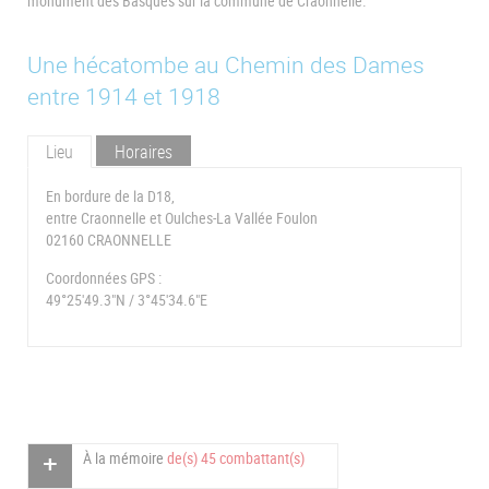
monument des Basques sur la commune de Craonnelle.
Une hécatombe au Chemin des Dames
entre 1914 et 1918
Lieu
Horaires
En bordure de la D18,
entre Craonnelle et Oulches-La Vallée Foulon
02160 CRAONNELLE
Coordonnées GPS :
49°25'49.3"N / 3°45'34.6"E
À la mémoire
de(s) 45 combattant(s)