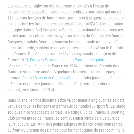
Les joueurs de rugby ont été largement mobilisés à l’instar de
l’ensemble de la société masculine et nombreux sont ceux qui ont péri.
121 joueurs français de haut-niveau sont morts à la guerre et plusieurs
milliers chez les Britanniques et leurs alliés de l’ANZAC. L’implantation
du rugby dans le Sud-Ouest de la France a occasionné de nombreuses
pertes parmi les régiments envoyés sur le front du Chemin des Dames.
Basques, Landais, Béarnais, souvent issus du monde rural et versés
dans l’infanterie, subirent le taux de pertes le plus élevé sur le Chemin
des Dames. Des équipes comme l’Aviron bayonnais, champion de
France 1913,
François Poyedebasque
et
Emmanuel Iguiniz
,
sélectionnés en équipe de France en 1914, tombent au Chemin des
Dames cette même année. A quelques kilomètres de leur trépas,
meurent
Ronald Simson
et
Charles Wilson
, premier joueur de l’équipe
d’Écosse et premier joueur de l’équipe d’Angleterre à tomber au
combat, en septembre 1914.
Dans l’Aisne, le front désormais fixé va continuer d’engloutir les soldats
venus de tous les horizons et parmi eux de nombreux sportifs. Le Stade
Toulousain, le Stadoceste Tarbais, le Racing Club de France, le Sporting
Club Universitaire de France, se sont vus ainsi privés de plusieurs de
leurs joueurs. En 1917, des poilus adeptes du ballon ovale sont retirés
du front du Chemin des Dames pour former l’équipe de France militaire