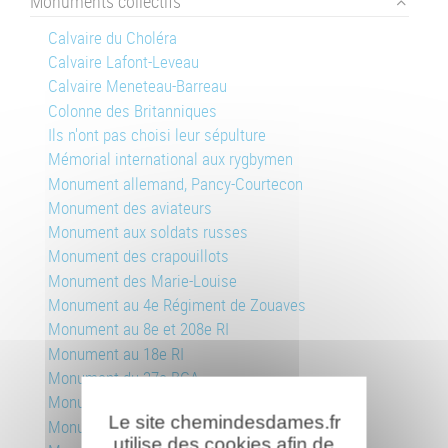
Monuments collectifs
Calvaire du Choléra
Calvaire Lafont-Leveau
Calvaire Meneteau-Barreau
Colonne des Britanniques
Ils n'ont pas choisi leur sépulture
Mémorial international aux rygbymen
Monument allemand, Pancy-Courtecon
Monument des aviateurs
Monument aux soldats russes
Monument des crapouillots
Monument des Marie-Louise
Monument au 4e Régiment de Zouaves
Monument au 8e et 208e RI
Monument au 18e RI
Monument du 27e BCA
Monument au 31e RI
Le site chemindesdames.fr
Monument de la 38e DI, fort de la Malmaison
utilise des cookies afin de