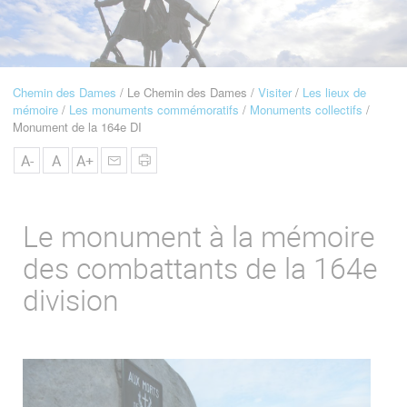
u
de
Navigation
Chemin des Dames
Le Chemin des Dames
Visiter
Les lieux de
Fil
mémoire
Les monuments commémoratifs
Monuments collectifs
d'Ariane
Monument de la 164e DI
A-
A
A+
Le monument à la mémoire
des combattants de la 164e
division