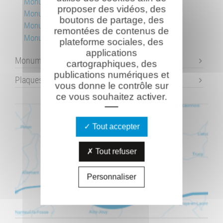
Monument aux 41e BCP
proposer des vidéos, des
Monument de la 164e DI
boutons de partage, des
Monument du Plateau de Californie
remontées de contenus de
Monument du R.I.C.M.
plateforme sociales, des
applications
Monuments individuels
cartographiques, des
publications numériques et
Plaques commémoratives
vous donne le contrôle sur
ce vous souhaitez activer.
Tout accepter
Tout refuser
Personnaliser