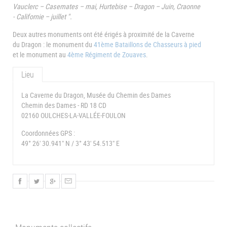
Vauclerc – Casemates – mai, Hurtebise – Dragon – Juin, Craonne
- Californie – juillet ".
Deux autres monuments ont été érigés à proximité de la Caverne
du Dragon : le monument du
41ème Bataillons de Chasseurs à pied
et le monument au
4ème Régiment de Zouaves
.
Lieu
La Caverne du Dragon, Musée du Chemin des Dames
Chemin des Dames - RD 18 CD
02160 OULCHES-LA-VALLÉE-FOULON
Coordonnées GPS :
49° 26' 30.941" N / 3° 43' 54.513" E