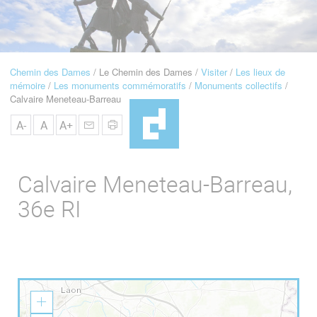
u
de
Navigation
Chemin des Dames
Le Chemin des Dames
Visiter
Les lieux de
Fil
mémoire
Les monuments commémoratifs
Monuments collectifs
d'Ariane
Calvaire Meneteau-Barreau
A-
A
A+
Calvaire Meneteau-Barreau,
36e RI
Z
o