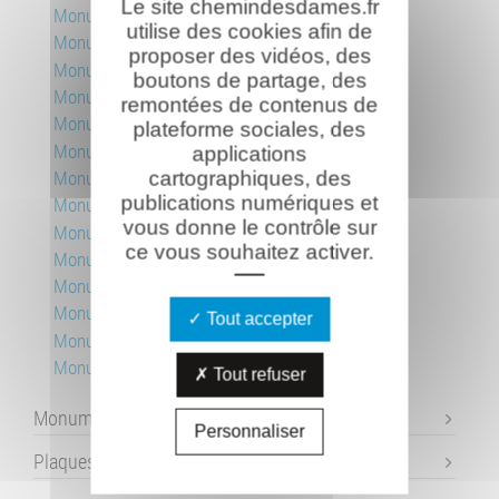
Le site chemindesdames.fr
Monument des aviateurs
utilise des cookies afin de
Monument aux soldats russes
proposer des vidéos, des
Monument des crapouillots
boutons de partage, des
Monument des Marie-Louise
remontées de contenus de
Monument au 4e Régiment de Zouaves
plateforme sociales, des
Monument au 8e et 208e RI
applications
Monument au 18e RI
cartographiques, des
publications numériques et
Monument du 27e BCA
vous donne le contrôle sur
Monument au 31e RI
ce vous souhaitez activer.
Monument de la 38e DI, fort de la Malmaison
Monument aux 41e BCP
Monument de la 164e DI
Tout accepter
Monument du Plateau de Californie
Monument du R.I.C.M.
Tout refuser
Monuments individuels
Personnaliser
Plaques commémoratives