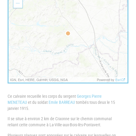
o
Z
m
o
I
o
n
m
O
u
t
IGN, Esri, HERE, Garmin, USGS, NGA
Powered by
Esri
Ce calvaire recueille les corps du sergent
Georges Pierre
MENETEAU
et du soldat
Emile BARREAU
tombés tous deux le 15
janvier 1915.
Il se situe à environ 2 km de Craonne sur le chemin communal
reliant cette commune à La-Ville-aux-Bois-lès-Pontavert.
Plusieurs plaques sont apposées sur le calvaire sur lesquelles on