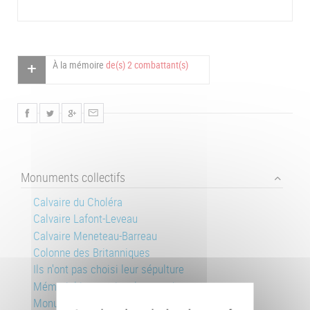
À la mémoire
de(s) 2 combattant(s)
Monuments collectifs
Calvaire du Choléra
Calvaire Lafont-Leveau
Calvaire Meneteau-Barreau
Colonne des Britanniques
Ils n'ont pas choisi leur sépulture
Mémorial international aux rygbymen
Monument allemand, Pancy-Courtecon