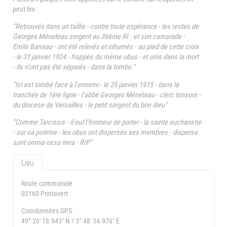
peut lire :
"Retrouvés dans un taillis - contre toute espérance - les restes de
Georges Méneteau sergent au 36ème RI - et son camarade -
Emile Barreau - ont été relevés et inhumés - au pied de cette croix
- le 31 janvier 1924 - frappés du même obus - et unis dans la mort
- ils n'ont pas été séparés - dans la tombe."
"Ici est tombé face à l'ennemi - le 25 janvier 1915 - dans la
tranchée de 1ère ligne - l'abbé Georges Ménéteau - clerc tonsure -
du diocese de Versailles - le petit sergent du bon dieu"
"Comme Tarcisius - il eut l'honneur de porter - la sainte eucharistie
- sur sa poitrine - les obus ont dispersés ses membres - dispersa
sunt omnia ossa mea - RIP"
Lieu
Route communale
02160 Pontavert
Coordonnées GPS :
49° 26' 18.943" N / 3° 48' 34.976" E