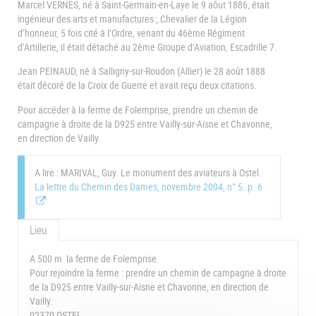
Marcel VERNES, né à Saint-Germain-en-Laye le 9 aôut 1886, était
ingénieur des arts et manufactures ; Chevalier de la Légion
d’honneur, 5 fois cité à l’Ordre, venant du 46ème Régiment
d’Artillerie, il était détaché au 2ème Groupe d’Aviation, Escadrille 7.
Jean PEINAUD, né à Salligny-sur-Roudon (Allier) le 28 août 1888
était décoré de la Croix de Guerre et avait reçu deux citations.
Pour accéder à la ferme de Folemprise, prendre un chemin de
campagne à droite de la D925 entre Vailly-sur-Aisne et Chavonne,
en direction de Vailly.
A lire : MARIVAL, Guy. Le monument des aviateurs à Ostel.
La lettre du Chemin des Dames, novembre 2004, n° 5. p. 6
Lieu
A 500 m la ferme de Folemprise.
Pour rejoindre la ferme : prendre un chemin de campagne à droite
de la D925 entre Vailly-sur-Aisne et Chavonne, en direction de
Vailly.
02370 OSTEL