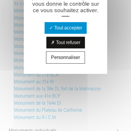
Ils n'ont pas choisi leur sépulture
vous donne le contrôle sur
ce vous souhaitez activer.
Mémorial international aux rygbymen
Monument allemand, Pancy-Courtecon
Monument des aviateurs
Tout accepter
Monument aux soldats russes
Monument des crapouillots
Tout refuser
Monument des Marie-Louise
Monument au 4e Régiment de Zouaves
Personnaliser
Monument au 8e et 208e RI
Monument au 18e RI
Monument du 27e BCA
Monument au 31e RI
Monument de la 38e DI, fort de la Malmaison
Monument aux 41e BCP
Monument de la 164e DI
Monument du Plateau de Californie
Monument du R.I.C.M.
Monuments individuels