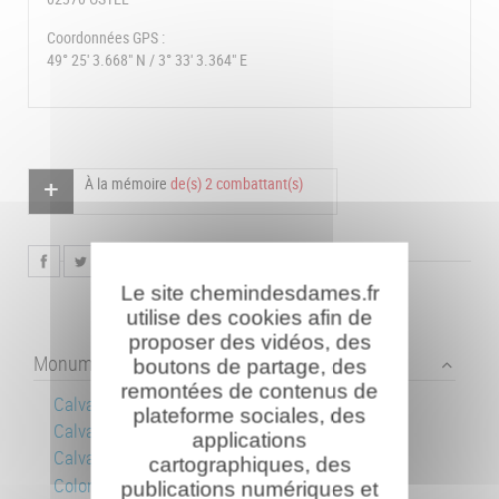
Coordonnées GPS :
49° 25' 3.668" N / 3° 33' 3.364" E
À la mémoire
de(s) 2 combattant(s)
Le site chemindesdames.fr
utilise des cookies afin de
proposer des vidéos, des
Monuments collectifs
boutons de partage, des
remontées de contenus de
Calvaire du Choléra
plateforme sociales, des
Calvaire Lafont-Leveau
applications
Calvaire Meneteau-Barreau
cartographiques, des
Colonne des Britanniques
publications numériques et