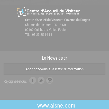
Centre d'Accueil du Visiteur • Caverne du Dragon
Chemin des Dames - RD 18 CD
02160 Oulches-la-Vallée-Foulon
Tél. : 03 23 25 14 18
La
News
letter
Abonnez-vous à la lettre d'information
f
t
i
Rejoignez-nous
a
w
n
c
i
s
e
t
t
b
t
a
www.aisne.com
o
e
g