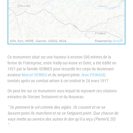
IGN, Esri, HERE, Garmin, USGS, NGA
Powered by
Esri
Ce monument situé sur une hauteur à environ 500 mètres de la
ferme de Folemprise, entre Vailly-sur-Aisne et Ostel, a été édifié en
1921 par la famille VERNES pour recueillir les corps du lieutenant-
aviateur
Marcel VERNES
et du sergent-pilote
Jean PEINAUD
,
tombés après un combat aérien à cet endroit le 24 mars 1917.
On peut lire sur ce monument sous lequel ils reposent ces citations
extraites de l'Ancien Testament et du Nouveau :
" Ils prennent le vol comme des aigles. Ils courent et ne se
lassent point.Ils marchent et ne se fatiguent point. Que chacun de
vous mette au service des autres le don qu'il a reçu (PierreIV, 20)
".