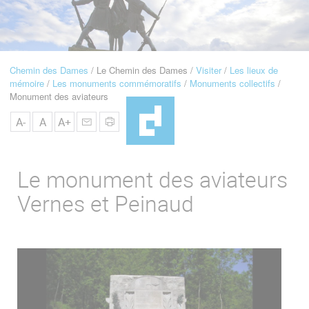
u
de
Navigation
Chemin des Dames
Le Chemin des Dames
Visiter
Les lieux de
Fil
mémoire
Les monuments commémoratifs
Monuments collectifs
d'Ariane
Monument des aviateurs
A-
A
A+
Le monument des aviateurs
Vernes et Peinaud