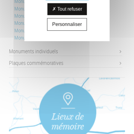
Monument au 31e RI
Monument de la 38e DI, fort de la Malmaison
Tout refuser
Monument aux 41e BCP
Monument de la 164e DI
Personnaliser
Monument du Plateau de Californie
Monument du R.I.C.M.
Monuments individuels
Plaques commémoratives