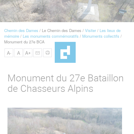
u
de
Navigation
Chemin des Dames
Le Chemin des Dames
Visiter
Les lieux de
Fil
mémoire
Les monuments commémoratifs
Monuments collectifs
d'Ariane
Monument du 27e BCA
A-
A
A+
Monument du 27e Bataillon
de Chasseurs Alpins