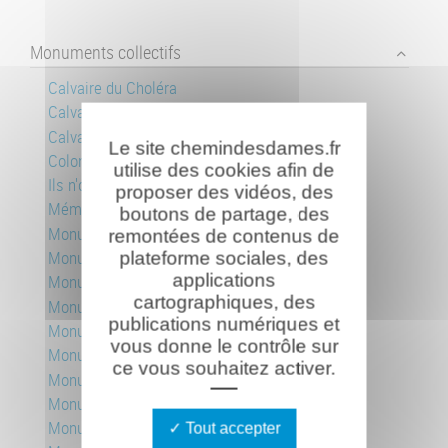
Monuments collectifs
Calvaire du Choléra
Calvaire Lafont-Leveau
Calvaire Meneteau-Barreau
Le site chemindesdames.fr
Colonne des Britanniques
utilise des cookies afin de
Ils n'ont pas choisi leur sépulture
proposer des vidéos, des
Mémorial international aux rygbymen
boutons de partage, des
Monument allemand, Pancy-Courtecon
remontées de contenus de
Monument des aviateurs
plateforme sociales, des
applications
Monument aux soldats russes
cartographiques, des
Monument des crapouillots
publications numériques et
Monument des Marie-Louise
vous donne le contrôle sur
Monument au 4e Régiment de Zouaves
ce vous souhaitez activer.
Monument au 8e et 208e RI
Monument au 18e RI
Monument du 27e BCA
Tout accepter