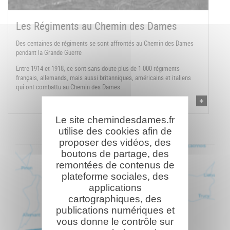
Les Régiments au Chemin des Dames
Des centaines de régiments se sont affrontés au Chemin des Dames
pendant la Grande Guerre
Entre 1914 et 1918, ce sont sans doute plus de 1 000 régiments
français, allemands, mais aussi britanniques, américains et italiens
qui ont combattu au Chemin des Dames.
Le site chemindesdames.fr
utilise des cookies afin de
proposer des vidéos, des
boutons de partage, des
remontées de contenus de
plateforme sociales, des
applications
cartographiques, des
publications numériques et
vous donne le contrôle sur