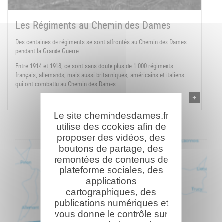
Les Régiments au Chemin des Dames
Des centaines de régiments se sont affrontés au Chemin des Dames
pendant la Grande Guerre
Entre 1914 et 1918, ce sont sans doute plus de 1 000 régiments
français, allemands, mais aussi britanniques, américains et italiens
qui ont combattu au Chemin des Dames.
Le site chemindesdames.fr
utilise des cookies afin de
proposer des vidéos, des
boutons de partage, des
remontées de contenus de
plateforme sociales, des
applications
cartographiques, des
publications numériques et
vous donne le contrôle sur