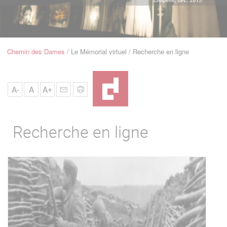
u
de
Navigation
Chemin des Dames
Le Mémorial virtuel
Recherche en ligne
Fil
d'Ariane
A-
A
A+
Recherche en ligne