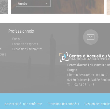
Professionnels
Presse
Location d'espaces
s
Expositions itinérantes
ques
Centre d'Accueil du Visiteur • 
Dragon
Chemin des Dames - RD 18 CD
02160 Oulches-la-Vallée-Foulon
Tél. : 03 23 25 14 18
Accessibilité : non conforme
Protection des données
Gestion des cookie