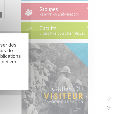
Groupes
Réservation & informations
Circuits
Visites & parcours thématiques
oser des
nus de
blications
activer.
Bo
de