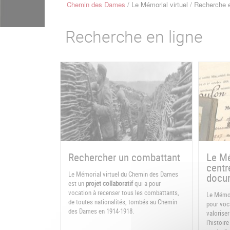
Chemin des Dames
Le Mémorial virtuel
Recherche e
Fil
d'Ariane
Recherche en ligne
Rechercher un combattant
Le Mé
centr
Le Mémorial virtuel du Chemin des Dames
docum
est un
projet collaboratif
qui a pour
vocation à recenser tous les combattants,
Le Mémor
de toutes nationalités, tombés au Chemin
pour voca
des Dames en 1914-1918.
valoriser
l'histoi