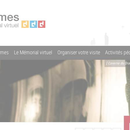
ames
Le Mémorial virtuel
Organiser votre visite
Activités p
[ Caverne du Dr