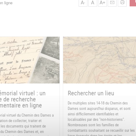
A-
A
A+
n ligne
morial virtuel : un
Rechercher un lieu
e de recherche
De multiples sites 14-18 du Chemin des
entaire en ligne
Dames sont aujourd'hui disparus, et sont
ainsi difficilement identifiables et
ial virtuel du Chemin des Dames a
localisables par des "non-historiens".
tion de collecter, traiter et
Nombreuses sont les familles de
 les documents qui traitent de
combattants souhaitant se recueillir sur les
re du Chemin des Dames et, en
lieux évoqués dans les écrits et les