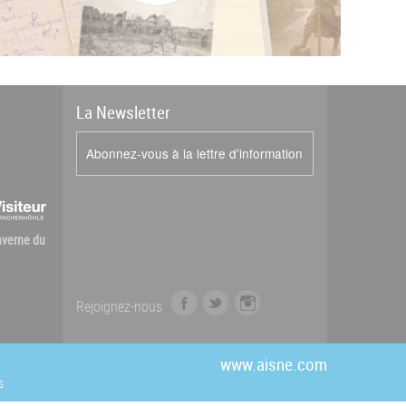
La
News
letter
Abonnez-vous à la lettre d'information
Caverne du
f
t
i
Rejoignez-nous
a
w
n
c
i
s
e
t
t
www.aisne.com
b
t
a
s
o
e
g