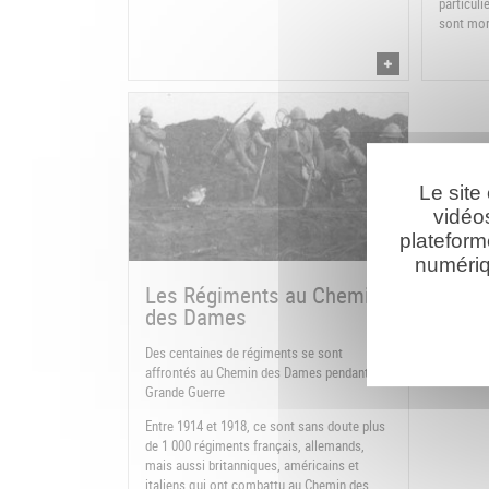
particuli
sont mor
Le site
vidéo
plateform
numériq
Les Régiments au Chemin
des Dames
Des centaines de régiments se sont
affrontés au Chemin des Dames pendant la
Grande Guerre
Entre 1914 et 1918, ce sont sans doute plus
de 1 000 régiments français, allemands,
mais aussi britanniques, américains et
italiens qui ont combattu au Chemin des