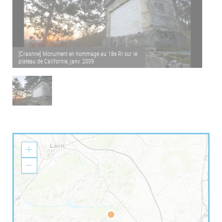
[Craonne] Monument en hommage au 18e RI sur le
plateau de Californie, janv. 2009
Z
o
o
Z
m
o
I
o
n
m
O
u
t