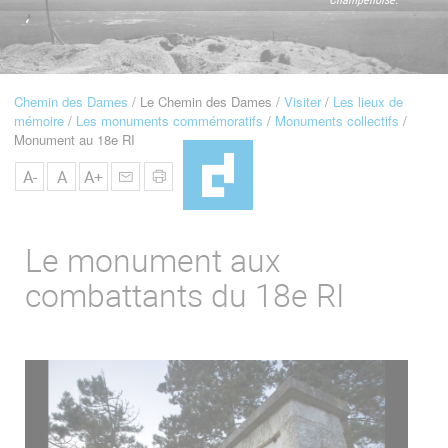
u
de
Navigation
Chemin des Dames
Le Chemin des Dames
Visiter
Les lieux de
Fil
mémoire
Les monuments commémoratifs
Monuments collectifs
d'Ariane
Monument au 18e RI
A-
A
A+
Le monument aux
combattants du 18e RI