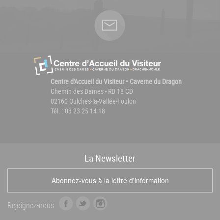
Centre d'Accueil du Visiteur • Caverne du Dragon
Chemin des Dames - RD 18 CD
02160 Oulches-la-Vallée-Foulon
Tél. : 03 23 25 14 18
La
News
letter
Abonnez-vous à la lettre d'information
f
t
i
Rejoignez-nous
a
w
n