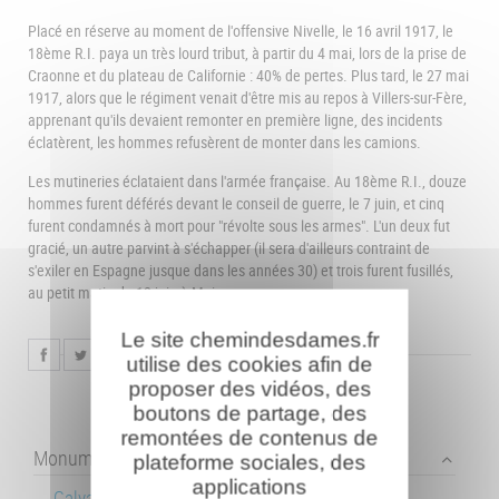
Placé en réserve au moment de l'offensive Nivelle, le 16 avril 1917, le
18ème R.I. paya un très lourd tribut, à partir du 4 mai, lors de la prise de
Craonne et du plateau de Californie : 40% de pertes. Plus tard, le 27 mai
1917, alors que le régiment venait d'être mis au repos à Villers-sur-Fère,
apprenant qu'ils devaient remonter en première ligne, des incidents
éclatèrent, les hommes refusèrent de monter dans les camions.
Les mutineries éclataient dans l'armée française. Au 18ème R.I., douze
hommes furent déférés devant le conseil de guerre, le 7 juin, et cinq
furent condamnés à mort pour "révolte sous les armes". L'un deux fut
gracié, un autre parvint à s'échapper (il sera d'ailleurs contraint de
s'exiler en Espagne jusque dans les années 30) et trois furent fusillés,
au petit matin du 12 juin à Maizy.
Le site chemindesdames.fr
utilise des cookies afin de
proposer des vidéos, des
boutons de partage, des
remontées de contenus de
Monuments collectifs
plateforme sociales, des
applications
Calvaire du Choléra