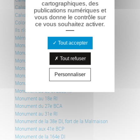
cartographiques, des
Calvaire Lafont-Leveau
publications numériques et
Calvaire Meneteau-Barreau
vous donne le contrôle sur
Colonne des Britanniques
ce vous souhaitez activer.
Ils n'ont pas choisi leur sépulture
Mémorial international aux rygbymen
Tout accepter
Monument allemand, Pancy-Courtecon
Monument des aviateurs
Tout refuser
Monument aux soldats russes
Monument des crapouillots
Personnaliser
Monument des Marie-Louise
Monument au 4e Régiment de Zouaves
Monument au 8e et 208e RI
Monument au 18e RI
Monument du 27e BCA
Monument au 31e RI
Monument de la 38e DI, fort de la Malmaison
Monument aux 41e BCP
Monument de la 164e DI