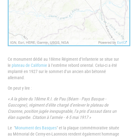
IGN, Esri, HERE, Garmin, USGS, NGA
Powered by
Esri
Ce monument dédié au 18ème Régiment d’Infanterie se situe sur
le
plateau de Californie
à l’extrême rebord oriental. Celui-ci a été
implanté en 1927 sur le sommet d’un ancien abri bétonné
allemand.
On peut y lire :
« A la gloire du 18ème R.I. de Pau (Béarn - Pays Basque -
Gascogne), régiment d'élite chargé d'enlever le plateau de
Craonne, position jugée inexpugnable, l'a pris d'assaut dans un
élan superbe. Citation à l'armée - 4-5 mai 1917 »
Le "
Monument des Basques
" et la plaque commémorative située
au Mémorial de Cerny-en-Laonnois rendent également hommage