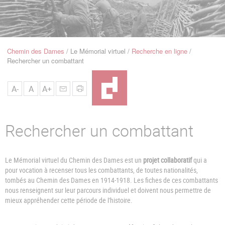
u
de
Navigation
Chemin des Dames
Le Mémorial virtuel
Recherche en ligne
Fil
Rechercher un combattant
d'Ariane
A-
A
A+
Rechercher un combattant
Le Mémorial virtuel du Chemin des Dames est un
projet collaboratif
qui a
pour vocation à recenser tous les combattants, de toutes nationalités,
tombés au Chemin des Dames en 1914-1918. Les fiches de ces combattants
nous renseignent sur leur parcours individuel et doivent nous permettre de
mieux appréhender cette période de l'histoire.