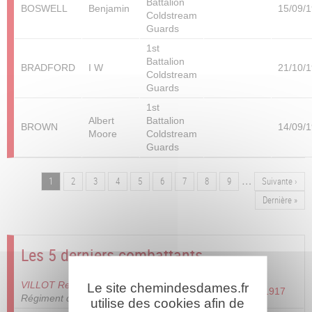
Battalion
BOSWELL
Benjamin
15/09/
Coldstream
Guards
1st
Battalion
BRADFORD
I W
21/10/
Coldstream
Guards
1st
Albert
Battalion
BROWN
14/09/
Moore
Coldstream
Guards
…
Page
1
Page
2
Page
3
Page
4
Page
5
Page
6
Page
7
Page
8
Page
9
Page
Suivante ›
Pagination
suivante
Dernière
Dernière »
page
Les 5 derniers combattants
VILLOT René Anatole Joseph
- 230ème
Le site chemindesdames.fr
18/09/1917
Régiment d'Artillerie
utilise des cookies afin de