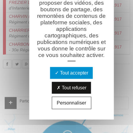
proposer des vidéos, des
FREZIER Louis Michel
- 30e Régiment
30/09/1917
d'Infanterie
boutons de partage, des
remontées de contenus de
CHARVIN Louis Emmanuel
- 30e
20/05/1917
plateforme sociales, des
Régiment d'Infanterie
applications
CHARRIER Gabriel Léon Victor
- 30e
11/05/1917
cartographiques, des
Régiment d'Infanterie
publications numériques et
CHARBONNEL Aurélien François Augustin
20/05/1917
vous donne le contrôle sur
- 30e Régiment d'Infanterie
ce vous souhaitez activer.
Tout accepter
Tout refuser
Participer à l'indexation du Mémorial virtuel
Personnaliser