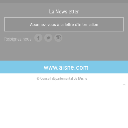
La
News
letter
Abonnez-vous à la lettre d'information
f
t
i
Rejoignez-nous
a
w
n
c
i
s
e
t
t
b
t
a
www.aisne.com
o
e
g
o
r
r
© Conseil départemental de l'Aisne
k
a
m