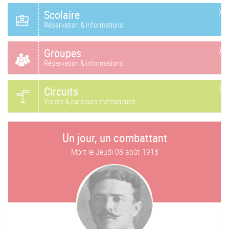
Scolaire
Réservation & informations
Groupes
Réservation & informations
Circuits
Visites & parcours thématiques
Un jour, un combattant
Mort le
Jeudi 08 août 1918