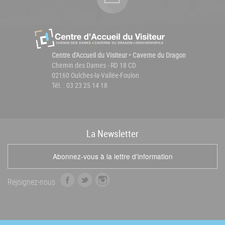
Centre d'Accueil du Visiteur • Caverne du Dragon
Chemin des Dames - RD 18 CD
02160 Oulches-la-Vallée-Foulon
Tél. : 03 23 25 14 18
La
News
letter
Abonnez-vous à la lettre d'information
f
t
i
Rejoignez-nous
a
w
n
c
i
s
e
t
t
b
t
a