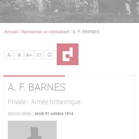
u
de
Navigation
Accueil
Rechercher un combattant
A. F. BARNES
Fil
d'Ariane
A-
A
A+
A. F.
BARNES
Private - Armée britannique
Date du décès :
Jeudi 01 octobre 1914