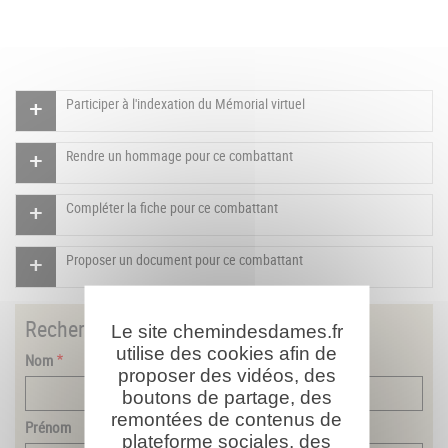
Participer à l'indexation du Mémorial virtuel
Rendre un hommage pour ce combattant
Compléter la fiche pour ce combattant
Proposer un document pour ce combattant
Rechercher
un combattant
Le site chemindesdames.fr
utilise des cookies afin de
Nom
proposer des vidéos, des
boutons de partage, des
remontées de contenus de
Prénom
plateforme sociales, des