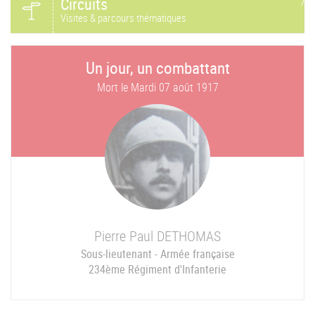
Circuits
Visites & parcours thématiques
Un jour, un combattant
Mort le
Mardi 07 août 1917
Pierre Paul
DETHOMAS
Sous-lieutenant - Armée française
234ème Régiment d'Infanterie