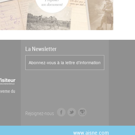
La
News
letter
Abonnez-vous à la lettre d'information
Caverne du
f
t
i
Rejoignez-nous
a
w
n
c
i
s
e
t
t
www.aisne.com