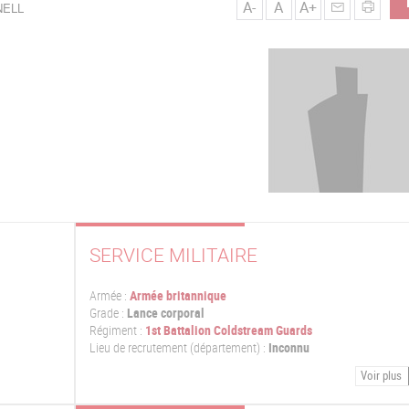
A-
A
A+
NELL
SERVICE MILITAIRE
Armée :
Armée britannique
Grade :
Lance corporal
Régiment :
1st Battalion Coldstream Guards
Lieu de recrutement (département) :
Inconnu
Voir plus