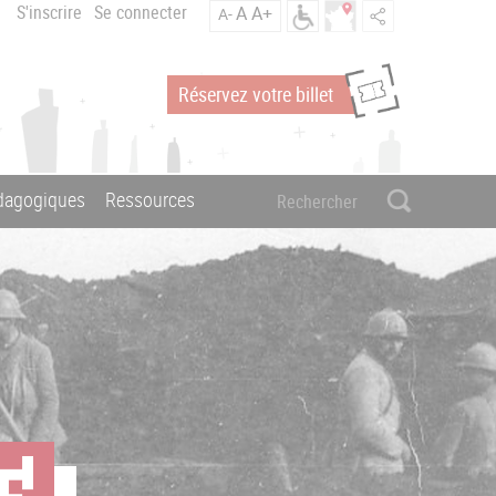
S'inscrire
Se connecter
A
A+
A-
Réservez votre billet
édagogiques
Ressources