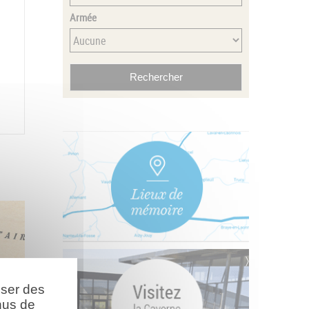
Armée
oser des
nus de