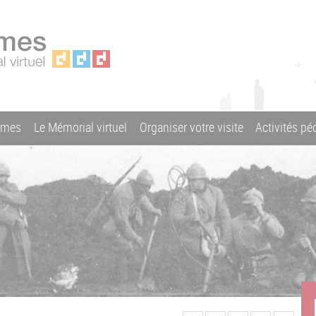
ames
Le Mémorial virtuel
Organiser votre visite
Activités p