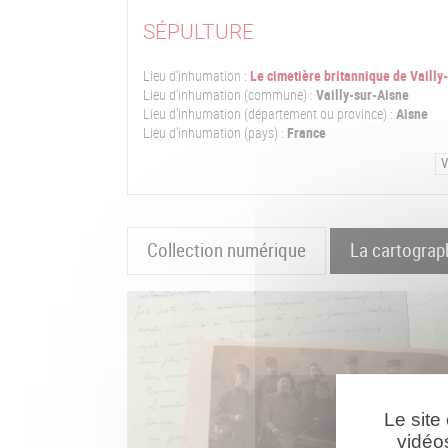
SÉPULTURE
Lieu d'inhumation :
Le cimetière britannique de Vailly
Lieu d'inhumation (commune) :
Vailly-sur-Aisne
Lieu d'inhumation (département ou province) :
Aisne
Lieu d'inhumation (pays) :
France
V
Collection numérique
La cartograp
Le site
vidéo