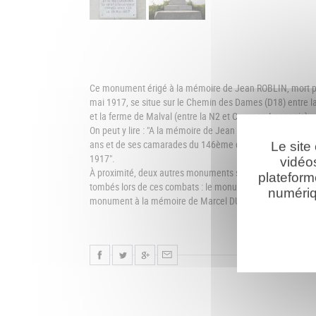
Ce monument érigé à la mémoire de Jean ROBLIN, mort po
mai 1917, se situe sur le Chemin des Dames (D18) entre l
et la ferme de Malval (entre la N2 et Cerny-en-Laonnois).
On peut y lire : "A la mémoire de Jean Roblin mort pour la 
ans et de ses camarades du 146ème d'Infanterie tombés a
Le site
1917".
vidéo
À proximité, deux autres monuments sont érigés à la mé
plateform
tombés lors de ces combats : le monument à la mémoire 
numériq
monument à la mémoire de Marcel DUQUENOY.