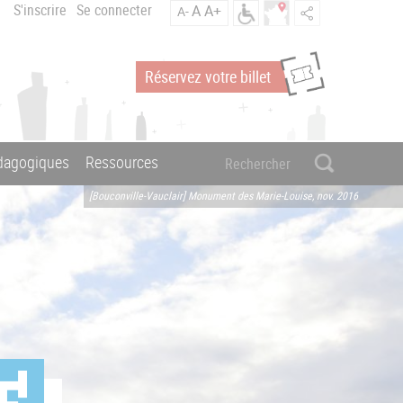
S'inscrire
Se connecter
A
A+
A-
Réservez votre billet
édagogiques
Ressources
[Bouconville-Vauclair] Monument des Marie-Louise, nov. 2016