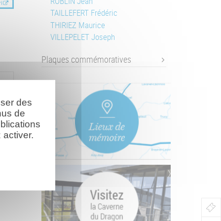
ROBLIN Jean
i
TAILLEFERT Frédéric
THIRIEZ Maurice
VILLEPELET Joseph
Plaques commémoratives
n-
oser des
nus de
blications
activer.
Bo