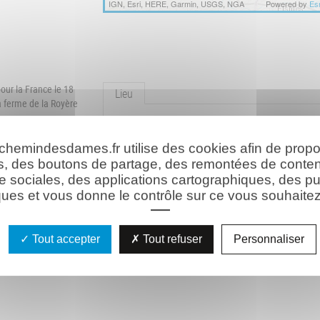
IGN, Esri, HERE, Garmin, USGS, NGA
Powered by
Esr
ur la France le 18
Lieu
a ferme de la Royère
Sur le Chemin des Dames, entre la ferme de La
France à l'âge de 19
Royère et la ferme de Malval (entre la N2 et Cerny-e
vec lui le 18 mai
 chemindesdames.fr utilise des cookies afin de prop
Laonnois).
s, des boutons de partage, des remontées de conte
moire de combattants
e sociales, des applications cartographiques, des pu
de Jean DAULY et le
ues et vous donne le contrôle sur ce vous souhaitez 
À la mémoire
de(s) 1 combattant(s)
Tout accepter
Tout refuser
Personnaliser