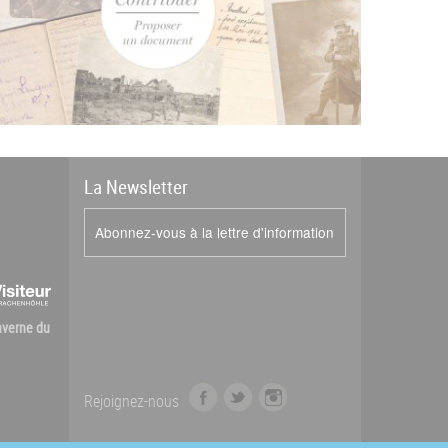
La
News
letter
Abonnez-vous à la lettre d'information
Caverne du
f
t
i
Rejoignez-nous
a
w
n
c
i
s