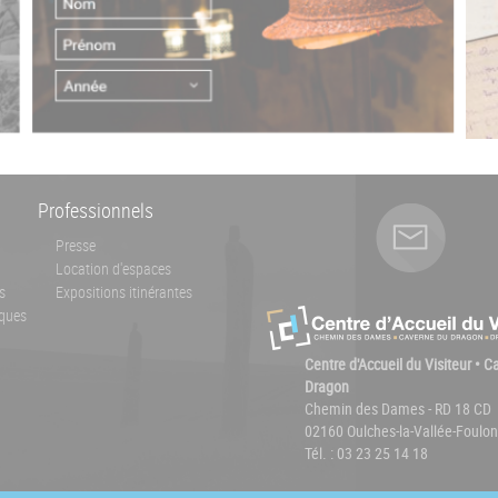
Professionnels
Presse
Location d'espaces
s
Expositions itinérantes
ques
Centre d'Accueil du Visiteur • 
Dragon
Chemin des Dames - RD 18 CD
02160 Oulches-la-Vallée-Foulon
Tél. : 03 23 25 14 18