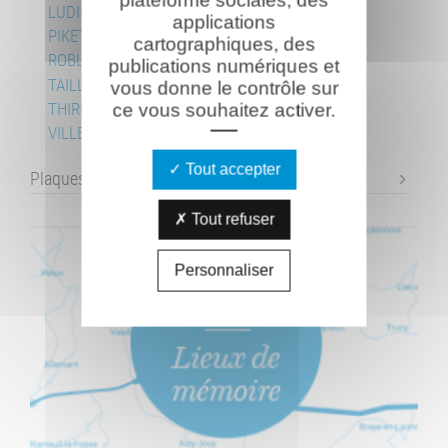
LUDIN Roger
applications
PIKETTY Jean
cartographiques, des
ROBLIN Jean
publications numériques et
TAILLEFERT Frédéric
vous donne le contrôle sur
THIRIEZ Maurice
ce vous souhaitez activer.
VILLEPELET Joseph
Tout accepter
Plaques commémoratives
Tout refuser
Personnaliser