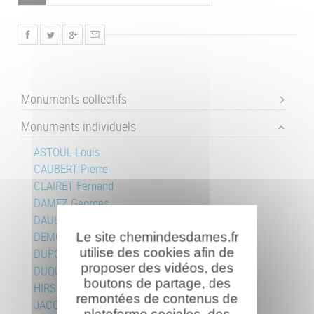
Monuments collectifs
Monuments individuels
ASTOUL Louis
CAUBERT Pierre
CLAIRET Fernand
DAMEZ Georges
DAULY Jean
Le site chemindesdames.fr
DEMONGEOT Marcel
utilise des cookies afin de
DUPOUY Henri
proposer des vidéos, des
DUQUENOY Marcel
boutons de partage, des
HIRSCH Joseph
remontées de contenus de
JACQUINOT Félix
plateforme sociales, des