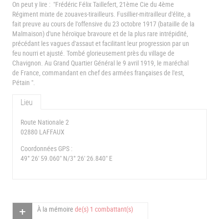
On peut y lire :
"Frédéric Félix Taillefert, 21ème Cie du 4ème
Régiment mixte de zouaves-tirailleurs. Fusillier-mitrailleur d'élite, a
fait preuve au cours de l'offensive du 23 octobre 1917 (bataille de la
Malmaison) d'une héroïque bravoure et de la plus rare intrépidité,
précédant les vagues d'assaut et facilitant leur progression par un
feu nourri et ajusté. Tombé glorieusement près du village de
Chavignon. Au Grand Quartier Général le 9 avril 1919, le maréchal
de France, commandant en chef des armées françaises de l'est,
Pétain ".
Lieu
Route Nationale 2
02880 LAFFAUX
Coordonnées GPS :
49° 26' 59.060" N/3° 26' 26.840" E
À la mémoire
de(s) 1 combattant(s)