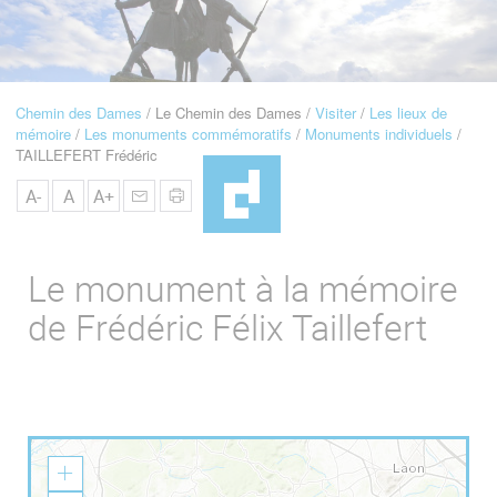
u
de
Navigation
Chemin des Dames
Le Chemin des Dames
Visiter
Les lieux de
Fil
mémoire
Les monuments commémoratifs
Monuments individuels
d'Ariane
TAILLEFERT Frédéric
A-
A
A+
Le monument à la mémoire
de Frédéric Félix Taillefert
Z
o