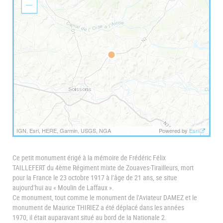
o
Z
m
o
I
o
n
m
O
u
t
IGN, Esri, HERE, Garmin, USGS, NGA
Powered by
Esri
Ce petit monument érigé à la mémoire de Frédéric Félix
TAILLEFERT du 4ème Régiment mixte de Zouaves-Tirailleurs, mort
pour la France le 23 octobre 1917 à l’âge de 21 ans, se situe
aujourd’hui au « Moulin de Laffaux ».
Ce monument, tout comme le monument de l’Aviateur DAMEZ et le
monument de Maurice THIRIEZ a été déplacé dans les années
1970, il était auparavant situé au bord de la Nationale 2.