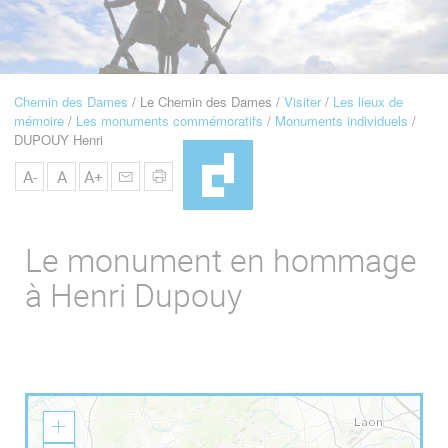
u
de
Navigation
Chemin des Dames
Le Chemin des Dames
Visiter
Les lieux de
Fil
mémoire
Les monuments commémoratifs
Monuments individuels
d'Ariane
DUPOUY Henri
A-
A
A+
Le monument en hommage
à Henri Dupouy
Z
o