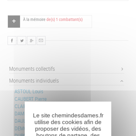
À la mémoire
de(s) 1 combattant(s)
Monuments collectifs
Monuments individuels
ASTOUL Louis
CAUBERT Pierre
CLAIRET Fernand
DAMEZ Georges
Le site chemindesdames.fr
DAULY Jean
utilise des cookies afin de
DEMONGEOT Marcel
proposer des vidéos, des
boutons de partage, des
DUPOUY Henri