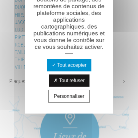
remontées de contenus de
DUQUENOY Marcel
plateforme sociales, des
HIRSCH Joseph
applications
JACQUINOT Félix
cartographiques, des
LUDIN Roger
publications numériques et
PIKETTY Jean
vous donne le contrôle sur
ROBLIN Jean
ce vous souhaitez activer.
TAILLEFERT Frédéric
THIRIEZ Maurice
Tout accepter
VILLEPELET Joseph
Plaques commémoratives
Tout refuser
Personnaliser