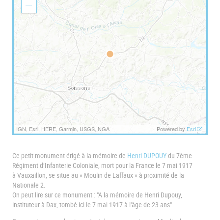
o
Z
m
o
I
o
n
m
O
u
t
IGN, Esri, HERE, Garmin, USGS, NGA
Powered by
Esri
Ce petit monument érigé à la mémoire de
Henri DUPOUY
du 7ème
Régiment d’Infanterie Coloniale, mort pour la France le 7 mai 1917
à Vauxaillon, se situe au « Moulin de Laffaux » à proximité de la
Nationale 2.
On peut lire sur ce monument : "A la mémoire de Henri Dupouy,
instituteur à Dax, tombé ici le 7 mai 1917 à l'âge de 23 ans".