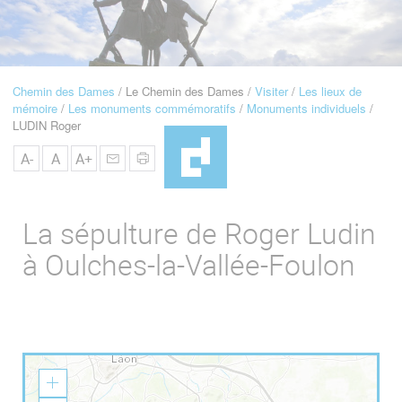
u
de
Navigation
Chemin des Dames
Le Chemin des Dames
Visiter
Les lieux de
Fil
mémoire
Les monuments commémoratifs
Monuments individuels
d'Ariane
LUDIN Roger
A-
A
A+
La sépulture de Roger Ludin
à Oulches-la-Vallée-Foulon
Z
o