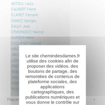
ASTOUL Louis
CAUBERT Pierre
CLAIRET Fernand
DAMEZ Georges
DAULY Jean
DEMONGEOT Marcel
DUPOUY Henri
DUQUENOY Marcel
HIRSCH Joseph
JACQUINOT Félix
Le site chemindesdames.fr
LUDIN Roger
utilise des cookies afin de
PIKETTY Jean
proposer des vidéos, des
boutons de partage, des
ROBLIN Jean
remontées de contenus de
TAILLEFERT Frédéric
plateforme sociales, des
THIRIEZ Maurice
applications
VILLEPELET Joseph
cartographiques, des
publications numériques et
Plaques commémoratives
vous donne le contrôle sur