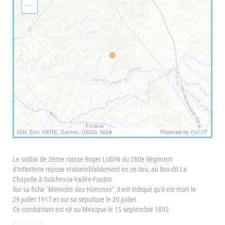
o
Z
m
o
I
o
n
m
O
u
t
IGN, Esri, HERE, Garmin, USGS, NGA
Powered by
Esri
Le soldat de 2ème classe Roger LUDIN du 280e Régiment
d'Infanterie repose vraisemblablement en ce lieu, au lieu-dit La
Chapelle à Oulches-la-Vallée-Foulon.
Sur sa fiche "Mémoire des Hommes", il est indiqué qu'il est mort le
29 juillet 1917 et sur sa sépulture le 20 juillet.
Ce combattant est né au Mexique le 15 septembre 1892.