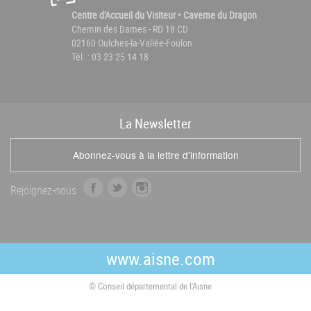
Centre d'Accueil du Visiteur • Caverne du Dragon
Chemin des Dames - RD 18 CD
02160 Oulches-la-Vallée-Foulon
Tél. : 03 23 25 14 18
La
News
letter
Abonnez-vous à la lettre d'information
f
t
i
Rejoignez-nous
a
w
n
c
i
s
e
t
t
b
t
a
www.aisne.com
o
e
g
o
r
r
© Conseil départemental de l'Aisne
k
a
m