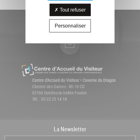
Tout refuser
Personnaliser
Centre d'Accueil du Visiteur • Caverne du Dragon
Chemin des Dames - RD 18 CD
02160 Oulches-la-Vallée-Foulon
Tél. : 03 23 25 14 18
La
News
letter