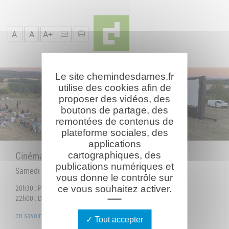
u
de
Fil
Navigation
d'Ariane
A-
A
A+
Le site chemindesdames.fr
utilise des cookies afin de
proposer des vidéos, des
boutons de partage, des
remontées de contenus de
plateforme sociales, des
applications
Cinéma de plein air
cartographiques, des
publications numériques et
Samedi 10 août 2024
vous donne le contrôle sur
20h30 : Pique-nique
ce vous souhaitez activer.
22h00 : Début du film « La Guerre des Lulus"
en savoir plus...
Tout accepter