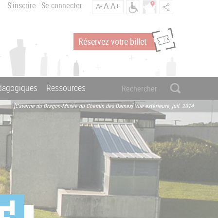
S'inscrire
Se connecter
A
A+
A-
Réservez votre billet
édagogiques
Ressources
[Caverne du Dragon-Musée du Chemin des Dames] Vue extérieure, juil. 2014