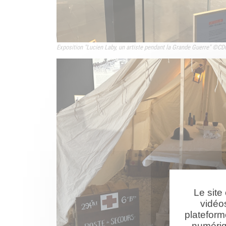
Exposition "
Lucien Laby, un artiste pendant la Grande Guerre" ©CD
Le site
vidéo
plateform
numériq