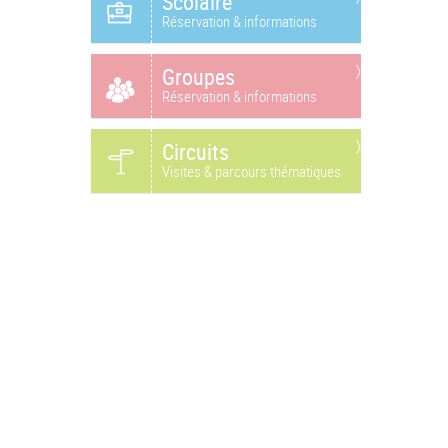
Scolaire
Réservation & informations
Groupes
Réservation & informations
Circuits
Visites & parcours thématiques