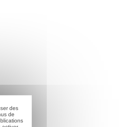
oser des
nus de
blications
activer.