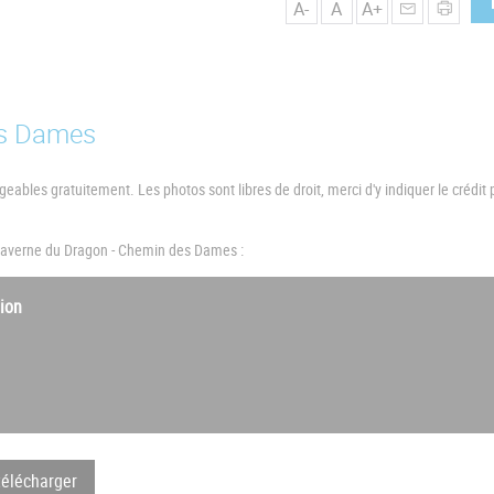
A-
A
A+
es Dames
ables gratuitement. Les photos sont libres de droit, merci d'y indiquer le crédit
 Caverne du Dragon - Chemin des Dames :
ion
télécharger