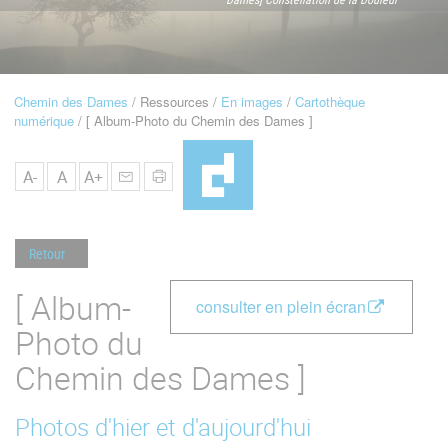
u
de
Navigation
Chemin des Dames
Ressources
En images
Cartothèque
Fil
numérique
[ Album-Photo du Chemin des Dames ]
d'Ariane
A-
A
A+
Retour
[ Album-
consulter en plein écran
Photo du
Chemin des Dames ]
Photos d'hier et d'aujourd'hui